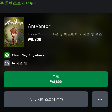
주 콘텐츠로 건너뛰기
AntVentor
LoopyMood
•
액션 및 어드벤처
•
퍼즐 및 퀴즈
₩8,800
Xbox Play Anywhere
16 지원 언어
구입
₩8,800
위시리스트에 추가
● ● ●