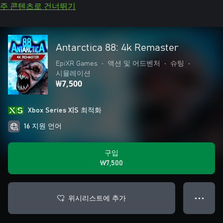
주 콘텐츠로 건너뛰기
Antarctica 88: 4k Remaster
EpiXR Games
•
액션 및 어드벤처
•
슈팅
•
시뮬레이션
₩7,500
Xbox Series X|S 최적화
16 지원 언어
구입
₩7,500
위시리스트에 추가
● ● ●