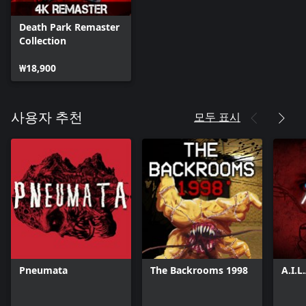
Death Park Remaster
Collection
₩18,900
모두 표시
사용자 추천
Pneumata
The Backrooms 1998
A.I.L