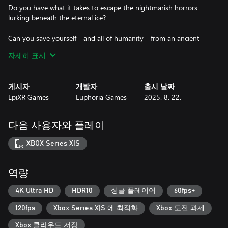
Do you have what it takes to escape the nightmarish horrors
lurking beneath the eternal ice?
Can you save yourself—and all of humanity—from an ancient
evil?
자세히 표시
Your journey takes you to Antarctica 1, a remote research station
where your father, Vladimir Efimov, and his team have spent the
게시자
개발자
출시 날짜
last six months drilling through the ice in search of prehistoric
EpiXR Games
Euphoria Games
2025. 8. 22.
minerals. But six weeks ago, all contact with the expedition was
lost. Now, as part of a four-person rescue team, you must
venture into the unknown, uncover the disturbing truth, and
다음 사용자와 플레이
fight for survival.
XBOX Series X|S
Explore the abandoned station, gather useful items, solve puzzles,
and piece together the dark mystery—while battling against
unimaginable horrors. But beware: Antarctica 88 features
역량
multiple endings, and your choices will determine the fate of the
story.
4K Ultra HD
HDR10
싱글 플레이어
60fps+
120fps
Xbox Series X|S 에 최적화
Xbox 도전 과제
Will you uncover all the secrets and bring the truth to light? Or
will the ice claim you forever?
Xbox 클라우드 저장