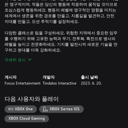
은 영구적이며, 적들은 당신의 행동에 적응하여 움직일 것이므로
조심스럽게 행동하세요. 행동이 레벨에 영구적인 영향을 미치는
세계에서 생존을 위한 경로를 만들고, 지름길을 발견하고, 안전
지대를 만들고, 모션 추적기를 설정하세요.
다양한 클래스로 팀을 구성하세요. 위험한 지역에서 중요한 임무
를 수행하기 위해 고유한 능력과 무기, 전투복, 특전으로 병사의
레벨을 높이고 전문화하세요. 기지를 발전시켜 새로운 기술을 연
구하고 분대를 더욱 강화하세요.
자세히 표시
자원을 잘 관리하고 계산된 위험을 감수하여 인류가 직면한 가장
치명적인 생물을 능가하세요. 당신과 팀은 늦기 전에 발병을 막을
수 있을까요?
게시자
개발자
출시 날짜
Focus Entertainment
Tindalos Interactive
2023. 6. 20.
• 페이스허거에서 프레토리언, 에일리언 퀸 등에 이르기까지 상
징적인 제노모프와 맞서는 흥미진진한 오리지널 에일리언 스토
리에서, 도적 인간 특공대와 새로운 위협까지 더 많은 것들이 등
다음 사용자와 플레이
장합니다.
• 전략적으로 지휘하고, 분대 전술을 임무마다 변경하고, 병사의
XBOX One
XBOX Series X|S
체력, 자원 및 정신을 신중하게 관리하여 영구적인 팀 손실과 정
신적 붕괴를 방지하세요.
XBOX Cloud Gaming
• 끊임없는 세계에서 생존을 위한 경로를 만들고, 지름길을 발견