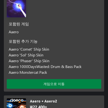
포함된 게임
Aaero
포함된 추가 기능
Aaero 'Comet' Ship Skin
Aaero 'Sol' Ship Skin
Aaero 'Phaser' Ship Skin
Aaero 1000DaysWasted: Drum & Bass Pack
Aaero Monstercat Pack
게임으로 이동
Aaero + Aaero2
₩22,400+