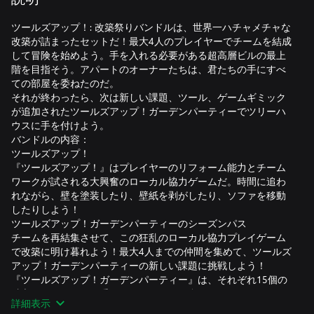
ツールズアップ！: 改築祭りバンドルは、世界一ハチャメチャな
改築が詰まったセットだ！最大4人のプレイヤーでチームを結成
して冒険を始めよう。手を入れる必要がある超高層ビルの最上
階を目指そう。アパートのオーナーたちは、君たちの手にすべ
ての部屋を委ねたのだ。
それが終わったら、次は新しい課題、ツール、ゲームギミック
が追加されたツールズアップ！ガーデンパーティーでツリーハ
ウスに手を付けよう。
バンドルの内容：
ツールズアップ！
『ツールズアップ！』はプレイヤーのリフォーム能力とチーム
ワークが試される大興奮のローカル協力ゲームだ。時間に追わ
れながら、壁を塗装したり、壁紙を剥がしたり、ソファを移動
したりしよう！
ツールズアップ！ガーデンパーティーのシーズンパス
チームを再結集させて、この狂乱のローカル協力プレイゲーム
で改築に明け暮れよう！最大4人までの仲間を集めて、ツールズ
アップ！ガーデンパーティーの新しい課題に挑戦しよう！
『ツールズアップ！ガーデンパーティー』は、それぞれ15個の
独立したステージと手ごわいボスの組み合わせからなる3つのエ
詳細表示
ピソードで構成されています。各DLCエピソードは、シーズン