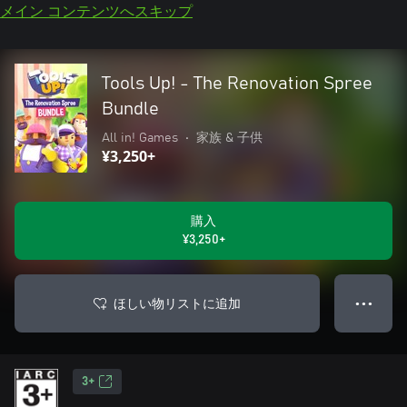
メイン コンテンツへスキップ
Tools Up! - The Renovation Spree
Bundle
All in! Games
•
家族 & 子供
¥3,250+
購入
¥3,250+
ほしい物リストに追加
● ● ●
3+