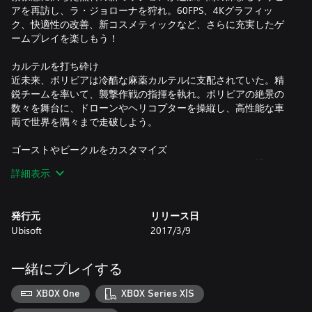
アを再訪し、ラ・ジョローナを狩れ。60FPS、4Kグラフィッ
ク、快適性の改善、新コスメティックなど、さらに充実したゲ
ームプレイを楽しもう！
カルテルを打ち砕け
近未来、ボリビアは冷酷な麻薬カルテルに支配されていた。精
鋭チームを率いて、襲撃作戦の指揮を執れ。ボリビアの絶景の
数々を舞台に、ドローンやヘリコプターを操縦し、高性能な車
両で世界を隅々まで走破しよう。
ゴーストやビークルをカスタマイズ
一からゴーストを作り上げ、戦術的なペイントを始め、挑発的
詳細表示
なスリーブタトゥー、バックパックパッチ、ヘルメットなど多
種多様な組み合わせから武器や装備をカスタマイズしよう。さ
らに、60種類を超える陸海空の乗り物が登場する。
発行元
リリース日
Ubisoft
2017/3/9
フレンドとチームを組もう
最大3人のフレンドとチームを組もう。また、戦術眼が試される
4対4のクラス制PvPモード「ゴーストウォー」も楽しめる。
一緒にプレイする
XBOX One
XBOX Series X|S