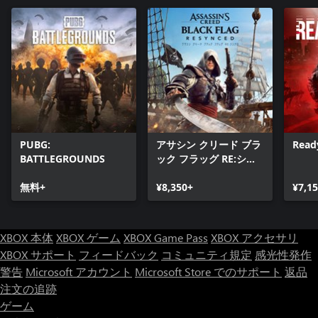
PUBG:
アサシン クリード ブラ
Read
BATTLEGROUNDS
ック フラッグ RE:シン
クロ
無料+
¥8,350+
¥7,1
XBOX 本体
XBOX ゲーム
XBOX Game Pass
XBOX アクセサリ
XBOX サポート
フィードバック
コミュニティ規定
感光性発作
警告
Microsoft アカウント
Microsoft Store でのサポート
返品
注文の追跡
ゲーム