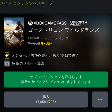
メイン コンテンツへスキップ
ゴーストリコン ワイルドランズ
Ubisoft
•
シューティング
¥7,050
¥705+
オンセール: ¥6,345 割引、あと 10 日で終了
16 個のサポート言語
サブスクリプションを取得します
複数のサブスクリプションに含まれています
購入
● ● ●
¥7,050
¥705+