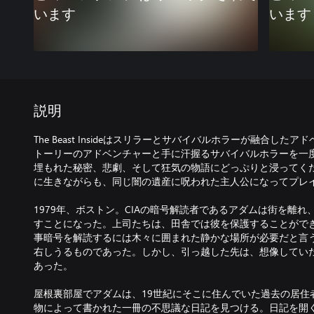
います
います
説明
The Beast Insideはスリラーとサバイバルホラーが融合し
トーリーのアドベンチャーと手に汗握るサバイバルホラーを一
埋もれた秘密、悲劇、そして狂気の物語にどっぷりと浸ってく
に生きながらも、同じ闇の遺産に呪われた主人公になってプレ
1979年、ボストン。CIAの暗号解読者であるアダムは街を離
すことになった。上司たちは、田舎では彼を保護することがで
事暗号を解読するには木々に囲まれた静かな場所が必要だと言
右しうるものであった。しかし、引っ越した先は、想像してい
あった。
屋根裏部屋でアダムは、19世紀にそこに住んでいた過去の居住
物によって書かれた一冊の不思議な日記を見つける。日記を開