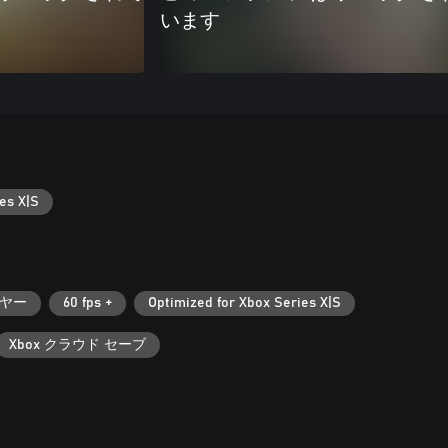
います
es X|S
ヤー
60 fps +
Optimized for Xbox Series X|S
Xbox クラウド セーブ