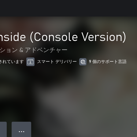
nside (Console Version)
ション & アドベンチャー
最適化されています
スマート デリバリー
9 個のサポート言語
● ● ●