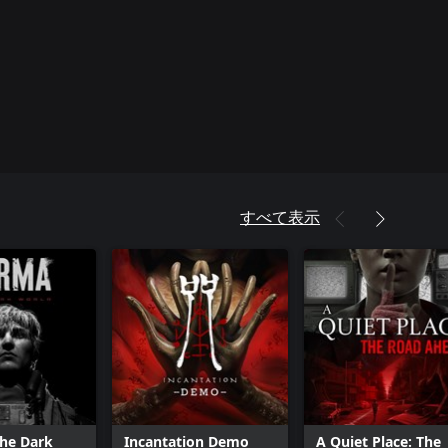
すべて表示
he Dark
Incantation Demo
A Quiet Place: The