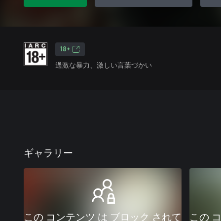
18+
過激な暴力、激しい言葉づかい
ギャラリー
この コンテンツ は ブロック されて
この 