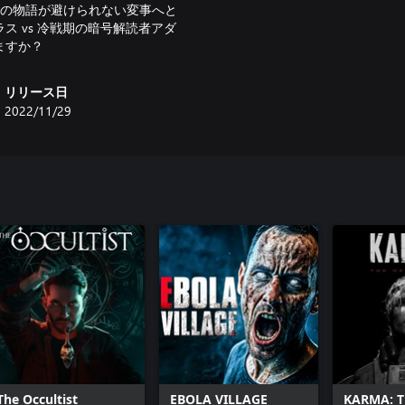
つの物語が避けられない変事へと
 vs 冷戦期の暗号解読者アダ
リリース日
2022/11/29
The Occultist
EBOLA VILLAGE
KARMA: T