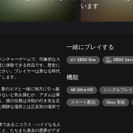
います
一緒にプレイする
たアドベンチャーゲームで、印象的なス
XBOX One
XBOX Seri
度に体験できる作品です。歴史に
ださい。プレイヤーは異なる時代
イします。
機能
れ、妻のエマと一緒に地方に引っ越
4K Ultra HD
シングルプレイ
きないと気を揉むが、アダムは軍
う。彼の任務は冷戦の行き先を左
スマート配信
Xbox 実績
た閑静な場所とは正反対の場所で
者であるニコラス・ハイドなる人
くと、たちまち過去の悪夢がアダ