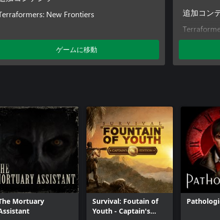
Terraformers: New Frontiers
追加コン
Terraforme
ゲームに移動
The Mortuary
Survival: Foutain of
Pathologi
Assistant
Youth - Captain's