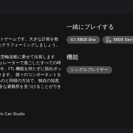
一緒にプレイする
ジメントゲームです。大きな計画を抱
XBOX One
XBOX Seri
をテラフォーミングしましょう。
を大型輸送船に乗せて出発します
機能
ュレーターで過ごしたすべての時
今、FTL 機能を持たずに脱出ポッ
シングルプレイヤー
ます。 個々のコンポーネントを
るのと同様の方法で、独自の知恵
全な避難所を見つけることができ
Tin Can Studio