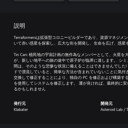
説明
Terraformersは拡張型コロニービルダーであり、資源マネ
いて赤い惑星を探索し、広大な街を開発し、生命を広げ、惑星
Tin Can: 植民地の宇宙計画の無作為なメンバーとして、火星
が、新しい地平への旅の途中で原子炉が臨界に達します。 シミ
間は、そのような悲惨な状況に備えることはできませんでした! 
ドで漂流していると、簡単な方法が含まれていないことに気付き
交換して修正することにより、独自の PC を修正および構築す
を使用してシステムを修正します。 運が良ければ、最終的に安
るかもしれません
発行元
開発元
Klabater
Asteroid Lab / 