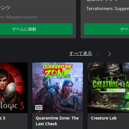
Terraformers: Suppor
テンツ
rs: Megastructures
ゲームに移動
ゲー
すべて表示
c 3
Quarantine Zone: The
Creature Lab
Last Check