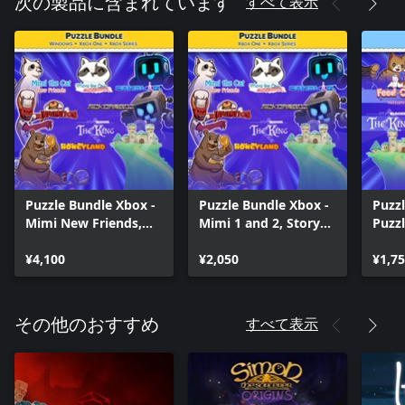
すべて表示
次の製品に含まれています
Puzzle Bundle Xbox -
Puzzle Bundle Xbox -
Puzzl
Mimi New Friends,
Mimi 1 and 2, Story
Puzzl
Story Blocks and
Blocks and Sokoban
Cat, 
Sokoban games
¥4,100
games
¥2,050
the C
¥1,7
Story
King
すべて表示
その他のおすすめ