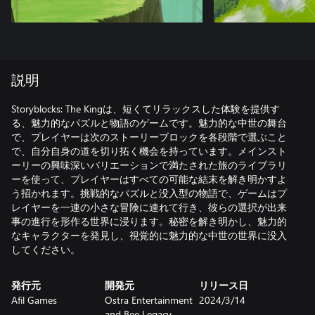
説明
Storyblocks: The Kingは、短くてリラックスした体験を提供す
る、魅力的なパズルと物語のゲームです。魅力的な中世の舞台
で、プレイヤーは次のストーリーブロックを各段階で選ぶこと
で、自分自身の道を切り拓く機会を持っています。メインスト
ーリーの興味深いバリエーションで満たされた旅のライブラリ
ーを使って、プレイヤーはすべての可能な結末を解き明かすよ
う招かれます。挑戦的なパズルと没入型の物語で、ゲームはプ
レイヤーを一連の小さな冒険に連れて行き、彼らの選択が出来
事の進行を形作る世界に浸ります。秘密を解き明かし、魅力的
なキャラクターを発見し、視覚的に魅力的な中世の世界に没入
してください。
発行元
開発元
リリース日
Afil Games
Ostra Entertainment
2024/3/14
and Bee Legacy