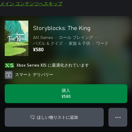
メイン コンテンツへスキップ
Storyblocks: The King
Afil Games
•
ロール プレイング
•
パズル & クイズ
•
家族 & 子供
•
ワード
¥580
Xbox Series X|S に最適化されています
スマート デリバリー
購入
¥580
ほしい物リストに追加
● ● ●