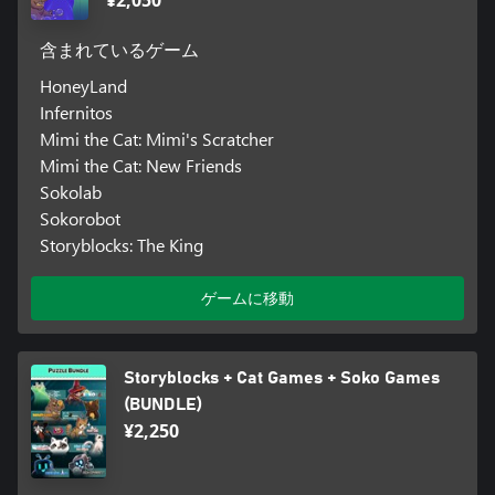
¥2,050
含まれているゲーム
HoneyLand
Infernitos
Mimi the Cat: Mimi's Scratcher
Mimi the Cat: New Friends
Sokolab
Sokorobot
Storyblocks: The King
ゲームに移動
Storyblocks + Cat Games + Soko Games
(BUNDLE)
¥2,250