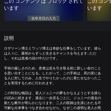
この コンテンツ は ブロック されて
この コン
います
います
生年月日の入力
説明
ロザリーン博士とワッツ博士は奇妙な仕事をしています。彼ら
は人々に、最初からずっと生きるチャンスを与えます...ただ
し、それは患者の頭の中だけです。
手術の厳しさのため、患者は息を引き取る前に新しい命のこと
を思い出すことになる。したがって、この手術は、死の床にあ
る人に対してのみ、人生でやりたかったのに果たせなかったこ
とを実現するために行われます。
この特別な物語は、老人ジョニーの夢をかなえようとする彼ら
の試みに続きます。過去に一歩戻るごとに、ジョニーの過去の
新たな断片が明らかになります。二人の医師は生涯にわたる不
可解な出来事をつなぎ合わせながら、なぜこの虚弱な老人が死