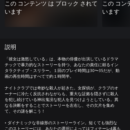
この コンテンツ は ブロック されて
この コン
います
います
説明
「彼女は激怒している」は、本物の俳優が出演しているドラマ
チックで暴力的なストーリーを持つ、あなたの責任に頼るイン
タラクティブ・スリラー。１回のプレイ時間は30〜35だが、動
画の再生時間はすべてで約１時間半。
ナイトクラブでは奇妙な殺人が起きた。女探偵が、クラブのオ
ーナーに冷たく反抗されながらも、重大な証拠を隠さずに殺人
を犯し続けている神出鬼没な犯人を見つけようとしている。異
なる決断をすることでストーリーを左右し、その欠片を集め
て、その謎を解こう！
• ダイナミックな非線形のストーリーライン。短くても強烈な
このストーリーには、あなたの選択によってはフィナーレ4幕も