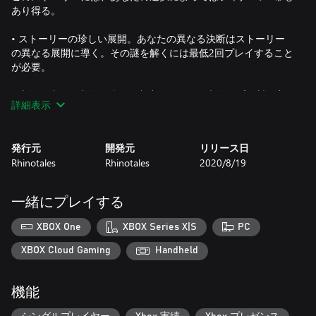
あり得る。
• ストーリーの珍しい展開。あなたの異なる決断はストーリー
の異なる展開に導く。その謎を解くには最低2回プレイすること
が必要。
• 本物の映画。本物の俳優が出演している、本物のプロ製作家
詳細表示
による映画。
発行元
開発元
リリース日
留意事項：
Rhinotales
Rhinotales
2020/8/19
音声トラックはロシア語のオリジナル音声と吹き替えの英語音
声、2つあります。
一緒にプレイする
吹き替えでは、言語の構造の違いのため、音声と口の動きが完
XBOX One
XBOX Series X|S
PC
璧に同期できない場合もあります。英語版がお気になる方は、
ロシア語の音声トラックを再生し、対応の言語の中でどの言語
XBOX Cloud Gaming
Handheld
でも字幕を付けてご覧になれます。
機能