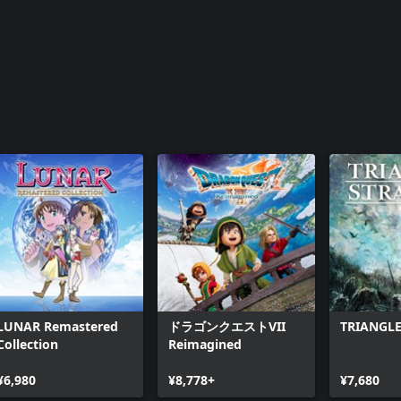
LUNAR Remastered
ドラゴンクエストVII
TRIANGLE
Collection
Reimagined
¥6,980
¥8,778+
¥7,680