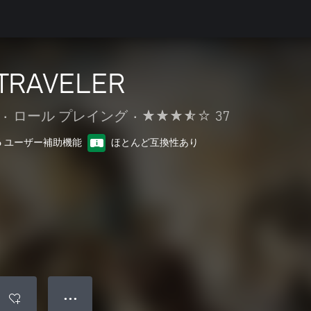
TRAVELER
•
ロール プレイング
•
37
6 ユーザー補助機能
ほとんど互換性あり
● ● ●