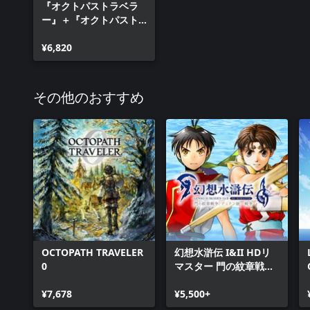
『オクトパストラベラ
ー』＋『オクトパスト
ラベラーII』バンドル
¥6,820
その他のおすすめ
OCTOPATH TRAVELER
幻想水滸伝 I&II HDリ
0
マスター 門の紋章戦争
/ デュナン統一戦争
¥7,678
¥5,500+