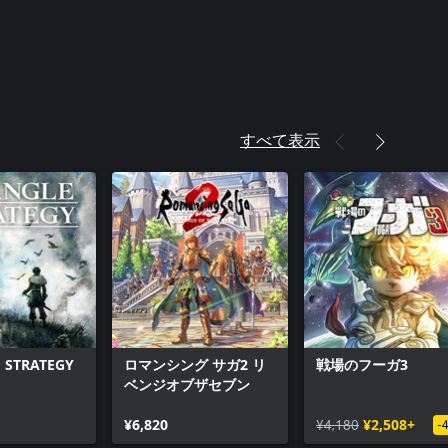
すべて表示
 STRATEGY
ロマンシング サガ2 リ
戦場のフーガ3
ベンジオブザセブン
¥6,820
¥4,180
¥2,508+
-