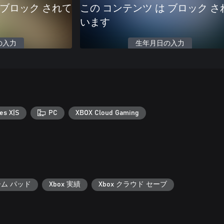
 ブロック されて
この コンテンツ は ブロック さ
います
の入力
生年月日の入力
es X|S
PC
XBOX Cloud Gaming
ーム パッド
Xbox 実績
Xbox クラウド セーブ