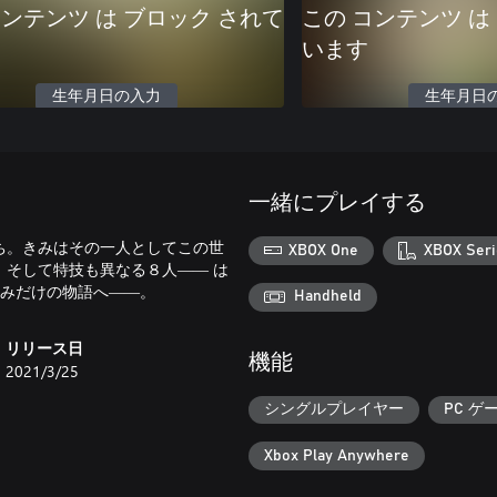
コンテンツ は ブロック されて
この コンテンツ は
います
生年月日の入力
生年月日
一緒にプレイする
ち。きみはその一人としてこの世
XBOX One
XBOX Seri
そして特技も異なる８人―― は
きみだけの物語へ――。
Handheld
リリース日
機能
2021/3/25
シングルプレイヤー
PC ゲ
Xbox Play Anywhere