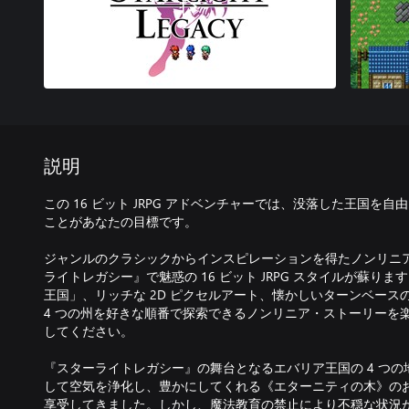
説明
この 16 ビット JRPG アドベンチャーでは、没落した王国を
ことがあなたの目標です。
ジャンルのクラシックからインスピレーションを得たノンリニ
ライトレガシー』で魅惑の 16 ビット JRPG スタイルが蘇り
王国」、リッチな 2D ピクセルアート、懐かしいターンベース
4 つの州を好きな順番で探索できるノンリニア・ストーリーを
してください。
『スターライトレガシー』の舞台となるエバリア王国の 4 つ
して空気を浄化し、豊かにしてくれる《エターニティの木》の
享受してきました。しかし、魔法教育の禁止により不穏な状況