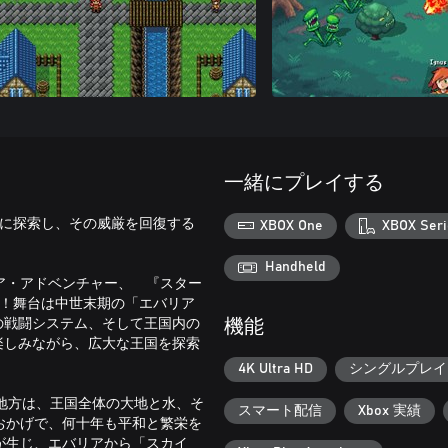
一緒にプレイする
自由に探索し、その威厳を回復する
XBOX One
XBOX Seri
Handheld
ア・アドベンチャー、 『スター
ます！舞台は中世末期の「エバリア
の戦闘システム、そして王国内の
機能
楽しみながら、広大な王国を探索
4K Ultra HD
シングルプレイ
の地方は、王国全体の大地と水、そ
スマート配信
Xbox 実績
おかげで、何十年も平和と繁栄を
が生じ、エバリアから「スカイ