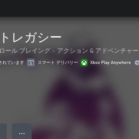
トレガシー
ロール プレイング
•
アクション & アドベンチャー
最適化されています
スマート デリバリー
Xbox Play Anywhere
● ● ●