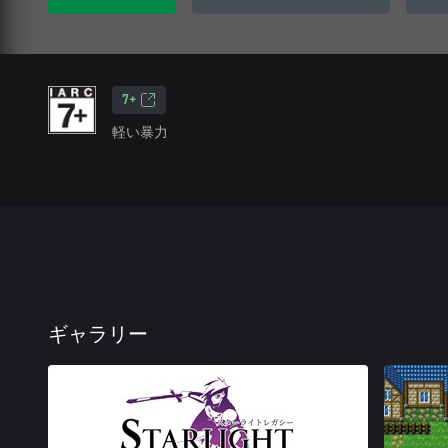
7+
軽い暴力
ギャラリー