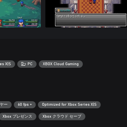
es X|S
PC
XBOX Cloud Gaming
ヤー
60 fps +
Optimized for Xbox Series X|S
Xbox プレゼンス
Xbox クラウド セーブ