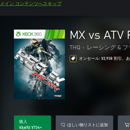
メイン コンテンツへスキップ
MX vs ATV 
THQ
•
レーシング & 
オンセール: ¥2,938 割引、
購入
ほしい物リストに追加
¥3,672
¥734+