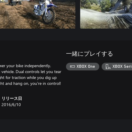
一緒にプレイする
wer your bike independently.
XBOX One
XBOX Seri
vehicle. Dual controls let you tear
ght for traction while you dig up
ght and hang on, you're in control!
リリース日
2016/6/10