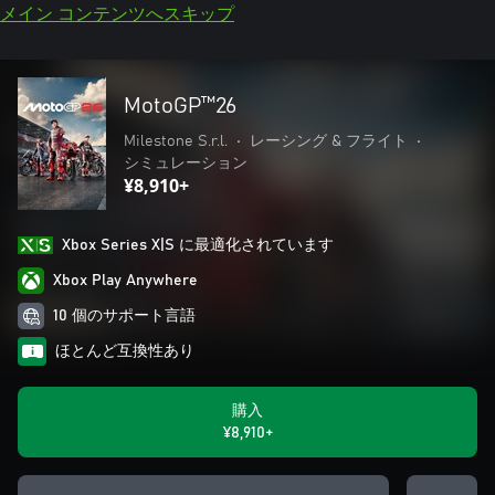
メイン コンテンツへスキップ
MotoGP™26
Milestone S.r.l.
•
レーシング & フライト
•
シミュレーション
¥8,910+
Xbox Series X|S に最適化されています
Xbox Play Anywhere
10 個のサポート言語
ほとんど互換性あり
購入
¥8,910+