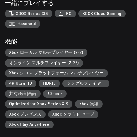
一緒にプレイする
トレーニングと経験
XBOX Series X|S
PC
XBOX Cloud Gaming
時に本番のパドックから離れることも、バイクへの新たな視点
を模索するのに重要だ。モタードやフラットトラック、ミニバ
Handheld
イクに跨るも良し、プロダクションバイクでサーキットに繰り
出すも良し。専用の物理エンジンで楽しめるメーカー単独ブラ
機能
ンドイベントが魅力的だ。
Xbox ローカル マルチプレイヤー (2-2)
みんなでレース
オンライン要素はクロスプレイ*に対応。新たに用意されたオン
オンライン マルチプレイヤー (2-22)
ラインロビーに最大22人のライダーを集めて、手に汗握るレー
スを楽しめる。進化したグラフィックエディターで見た目をカ
Xbox クロス プラットフォーム マルチプレイヤー
スタマイズが可能だ。自分が考えた最高のカッコよさを世界に
4K Ultra HD
HDR10
シングルプレイヤー
シェアしよう！
共有/分割画面
60 fps +
*任天堂のプラットフォームを除く
Optimized for Xbox Series X|S
Xbox 実績
Xbox プレゼンス
Xbox クラウド セーブ
Xbox Play Anywhere