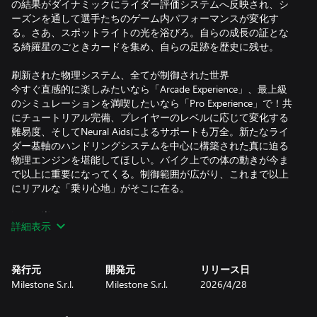
の結果がダイナミックにライダー評価システムへ反映され、シ
ーズンを通して選手たちのゲーム内パフォーマンスが変化す
る。さあ、スポットライトの光を浴びろ。自らの成長の証とな
る綺羅星のごときカードを集め、自らの足跡を歴史に残せ。
刷新された物理システム、全てが制御された世界
今すぐ直感的に楽しみたいなら「Arcade Experience」、最上級
のシミュレーションを満喫したいなら「Pro Experience」で！共
にチュートリアル完備、プレイヤーのレベルに応じて変化する
難易度、そしてNeural Aidsによるサポートも万全。新たなライ
ダー基軸のハンドリングシステムを中心に構築された真に迫る
物理エンジンを堪能してほしい。バイク上での体の動きが今ま
で以上に重要になってくる。制御範囲が広がり、これまで以上
にリアルな「乗り心地」がそこに在る。
深みを増したキャリアモード
詳細表示
ルーキーからレジェンドへ、自らのキャリアを歴史に刻め。公
式MotoGP™ライダーたちのキャリアをその手で塗り替えること
も可能だ。毎シーズンが真剣勝負。契約交渉、ライダーとして
発行元
開発元
リリース日
の市場価値の変動、記者会見を通して未来を形作っていく。メ
Milestone S.r.l.
Milestone S.r.l.
2026/4/28
ディアに解き放たれた言葉が来たる試練の様相を変えていく。
チームメンバーと協力することで、バイクも進化していく。ひ
とつひとつの決断が君の物語となっていくのだ。