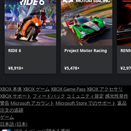
RIDE 6
Project Motor Racing
REN
¥8,910+
¥5,478+
¥2,9
XBOX 本体
XBOX ゲーム
XBOX Game Pass
XBOX アクセサリ
XBOX サポート
フィードバック
コミュニティ規定
感光性発作
警告
Microsoft アカウント
Microsoft Store でのサポート
返品
注文の追跡
ゲーム
日本語 (日本)
プライバシーに関する選択