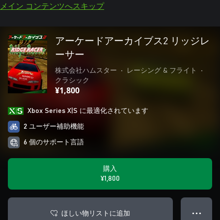
メイン コンテンツへスキップ
アーケードアーカイブス2 リッジレ
ーサー
株式会社ハムスター
•
レーシング & フライト
•
クラシック
¥1,800
Xbox Series X|S に最適化されています
2 ユーザー補助機能
6 個のサポート言語
購入
¥1,800
ほしい物リストに追加
● ● ●