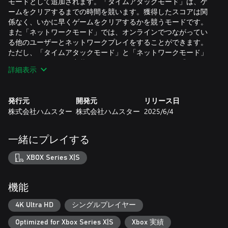
モードとして追加されます。「タイムアタックモード」は、ゲ
ームをクリアするまでの時間を競います。獲得したスコアは関
係なく、いかに早くゲームをクリアするかを競うモードです。
また「ネットワークモード」では、オンラインでつながってい
る他のユーザーとネットワークプレイをすることができます。
ただし、「タイムアタックモード」と「ネットワークモード」
はゲームによっては実装されないことがございます。『リッジ
詳細表示
レーサー』は1人プレイ専用ゲームのため「ネットワークモー
ド」は実装されません。
また機能面も大幅に強化しました。これまでひとつだったセ
発行元
開発元
リリース日
ーブスロットを複数実装した他、プレイをやり直すことができ
株式会社ハムスター
株式会社ハムスター
2025/6/4
る巻き戻し機能や、すぐにゲームを始めたい方のためのクイッ
クスタート機能も実装しました。またVRRに対応し、これまで
よりもオリジナルのアーケードゲームに近い挙動を再現するこ
一緒にプレイする
とができるようになりました。
一時代を築いたアーケードゲームの名作を、より楽しく、よ
XBOX Series X|S
り使いやすくなった「アーケードアーカイブス2」でぜひお楽し
みください。
機能
※オプションメニューやマニュアルは、日本語、英語、フラン
ス語、ドイツ語、イタリア語、スペイン語に対応しています。
4K Ultra HD
シングルプレイヤー
Optimized for Xbox Series X|S
Xbox 実績