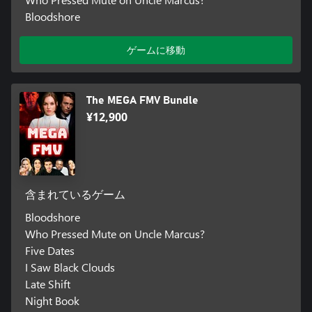
Bloodshore
ゲームに移動
The MEGA FMV Bundle
¥12,900
含まれているゲーム
Bloodshore
Who Pressed Mute on Uncle Marcus?
Five Dates
I Saw Black Clouds
Late Shift
Night Book