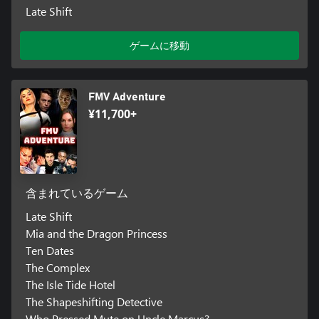
Late Shift
ゲームに移動
FMV Adventure
¥11,700+
含まれているゲーム
Late Shift
Mia and the Dragon Princess
Ten Dates
The Complex
The Isle Tide Hotel
The Shapeshifting Detective
Who Pressed Mute on Uncle Marcus?