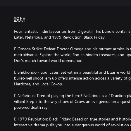
説明
Four fantastic indie favourites from Digerati! This bundle contai
Eater, Nefarious, and 1979 Revolution: Black Friday.
 Omega Strike: Defeat Doctor Omega and his mutant armies in th
metroidvania. Explore the world, find its hidden treasures, and 
Doc’s march toward world domination.
 Shikhondo - Soul Eater: Set within a beautiful and bizarre worl
bullet-hell shoot ‘em up offers intense action across a variety of
Hardcore, and Local Co-op.
 Nefarious: Tired of playing the hero? Nefarious is a 2D action 
villain! Step into the wily shoes of Crow, an evil genius on a quest 
powered death ray.
 1979 Revolution: Black Friday: Based on true stories and histori