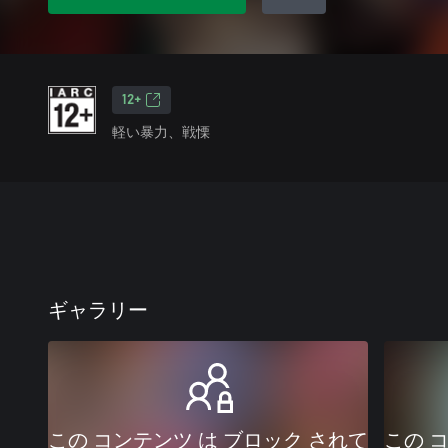
12+
軽い暴力、戦慄
ギャラリー
この コンテンツ は ブロック されて
この 