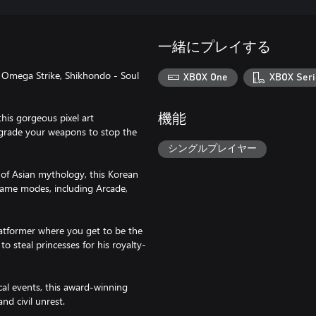
一緒にプレイする
ns Omega Strike, Shikhondo - Soul
XBOX One
XBOX Seri
is gorgeous pixel art
機能
upgrade your weapons to stop the
シングルプレイヤー
d of Asian mythology, this Korean
 game modes, including Arcade,
platformer where you get to be the
to steal princesses for his royalty-
cal events, this award-winning