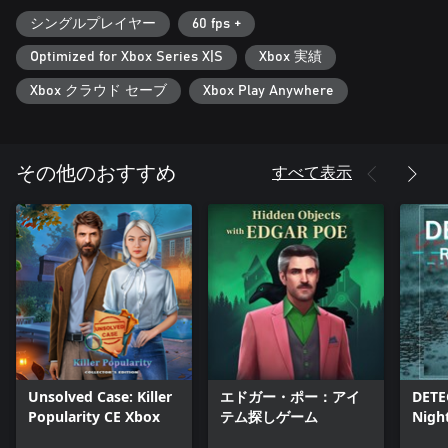
大人向けコンテンツの説明
シングルプレイヤー
60 fps +
Optimized for Xbox Series X|S
Xbox 実績
開発者はコンテンツを次のように説明しています：
Xbox クラウド セーブ
Xbox Play Anywhere
このゲームは全年齢層向けではないコンテンツを含んでいる、
または職場での閲覧に適してない可能性があります：多少のヌ
ードや性的なコンテンツ, 大人向けコンテンツ全般
すべて表示
その他のおすすめ
Unsolved Case: Killer
エドガー・ポー：アイ
DETE
Popularity CE Xbox
テム探しゲーム
Nigh