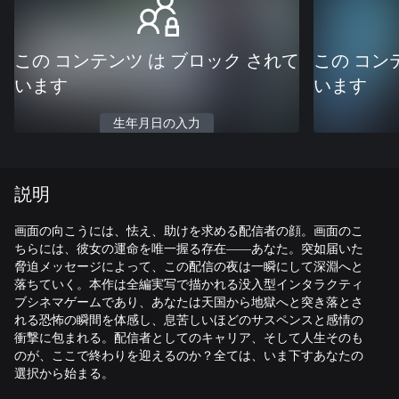
この コンテンツ は ブロック されて
この コン
います
います
生年月日の入力
説明
画面の向こうには、怯え、助けを求める配信者の顔。画面のこ
ちらには、彼女の運命を唯一握る存在――あなた。突如届いた
脅迫メッセージによって、この配信の夜は一瞬にして深淵へと
落ちていく。本作は全編実写で描かれる没入型インタラクティ
ブシネマゲームであり、あなたは天国から地獄へと突き落とさ
れる恐怖の瞬間を体感し、息苦しいほどのサスペンスと感情の
衝撃に包まれる。配信者としてのキャリア、そして人生そのも
のが、ここで終わりを迎えるのか？全ては、いま下すあなたの
選択から始まる。