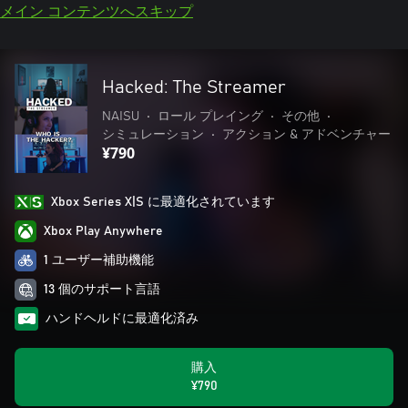
メイン コンテンツへスキップ
Hacked: The Streamer
NAISU
•
ロール プレイング
•
その他
•
シミュレーション
•
アクション & アドベンチャー
¥790
Xbox Series X|S に最適化されています
Xbox Play Anywhere
1 ユーザー補助機能
13 個のサポート言語
ハンドヘルドに最適化済み
購入
¥790