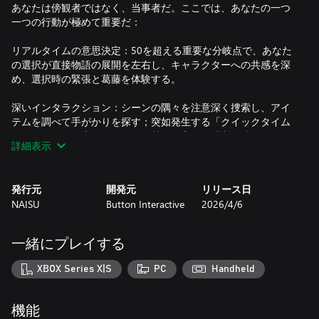
あなたは傍観者ではなく、当事者だ。ここでは、あなたの一つ
一つの行動が極めて重要だ：
リアルタイムの意思決定：50を超える重要な分岐点で、あなた
の選択が直接物語の展開を左右し、キャラクターへの共感を深
め、選択時の緊張と葛藤を体験する。
深いインタラクション：シーンの隅々を注意深く捜索し、アイ
テムを調べて手がかりを探す；突如発生する「クイックタイム
イベント」では素早く操作し、鼓動が高まる感覚を味わう。
詳細表示
記憶を遡る：重要な局面で彼女の過去へ遡り、彼女と周囲の
人々との錯綜した関係を徐々に明らかにし、感情の裏に隠され
発行元
開発元
リリース日
た真実の断片を掘り起こす。
NAISU
Button Interactive
2026/4/6
この標準解答のない謎において、物語の終末を完全に支配する
のはあなただ。あなたの調査、あなたの判断、そして他者との
一緒にプレイする
一つ一つの対話が重なり合い、5つの全く異なる結末へと流れ込
んでいく。真犯人を突き止めて、完璧な謎解きに到達するの
XBOX Series X|S
PC
Handheld
か、それともさらなる陰謀に飲み込まれるのか？配信者の運命
が悲劇となるか、あるいは歓喜に変わるのか、それを綴るのは
すべてあなた自身だ。
機能