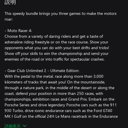
説明
This speedy bundle brings you three games to make the motors
roar:
- Moto Racer 4:
Choose from a variety of daring riders and get a taste of
adrenaline riding freestyle or on the race course. Show your
opponents what you can do with your best drifts and tricks!
Show off your skills to win the championship and send your
enemies of the road or into traffic for spectacular crashes.
- Gear Club Unlimited 2 - Ultimate Edition:
With the pedal to the metal, race along more than 3,000
kilometers of tracks that await you! On the mountainside,
through a nature park, in the middle of the desert or along the
coast, defend your position in more than 250 races, with
championships, exhibition races and Grand Prix. Embark on the
Porsche Series and drive legendary Porsche cars such as the 911
930 Turbo, drive iconic endurance cars such as the Ford GT40
MK I Gulf on the official 24H Le Mans racetrack in the Endurance
Championship… or just drive for pleasure on multiple surfaces!
詳細表示