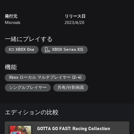
- Garfield Kart: Furious Racing:
Garfield, the famous lasagna-loving cat is back to take on Jon,
発行元
リリース日
Odie and company in a no-holds-barred racing game! Race your
Microids
2023/4/20
friends in local mode or online, with up to eight players on 16
iconic circuits from the world of Garfield.
一緒にプレイする
XBOX One
XBOX Series X|S
機能
Xbox ローカル マルチプレイヤー (2-4)
シングルプレイヤー
共有/分割画面
エディションの比較
GOTTA GO FAST: Racing Collection