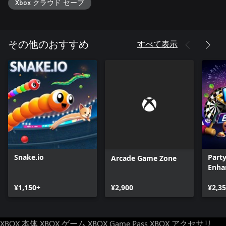
Xbox クラウド セーブ
すべて表示
その他のおすすめ
Snake.io
Part
Arcade Game Zone
Enha
¥1,150+
¥2,900
¥2,3
XBOX 本体
XBOX ゲーム
XBOX Game Pass
XBOX アクセサリ