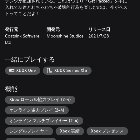
テンツが追加されている。これはつまり「Get Packed」を手に
入れて友達とわちゃわちゃ破壊的行為を楽しむのは、今がベス
トってことだよ！
発行元
開発元
リリース日
Coatsink Software
Moonshine Studios
2021/7/28
Ltd
一緒にプレイする
XBOX One
XBOX Series X|S
機能
Xbox ローカル協力プレイ (2-4)
オンライン協力プレイ (2-4)
オンライン マルチプレイヤー (2-4)
シングルプレイヤー
Xbox 実績
Xbox プレゼンス