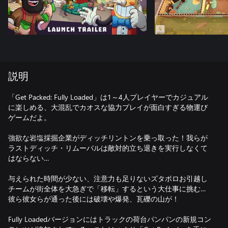
説明
「Get Packed: Fully Loaded」は1～4人プレイヤーでカジュアル
に楽しめる、大混乱でカオスな協力プレイが面白すぎる物運び
ゲームだよ。
強欲な岩塩採掘企業がディッチリントンを乗っ取った！我らが
ラストディッチ・リムーバルは敵対的立ち退きを実行しなくて
はならない…
与えられた時間が少ない、注意力も足りないズタボロお引越し
チームが街全体を大急ぎで「移転」するという大仕事に挑む…
彼ら彼女らが通った後には破壊や爆発、瓦礫の山が！
Fully Loadedバージョンにはトラックの荷台パンパンの新規コン