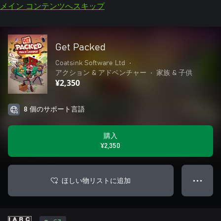
メイン コンテンツへスキップ
Get Packed
Coatsink Software Ltd
•
アクション & アドベンチャー
•
家族 & 子供
¥2,350
8 個のサポート言語
購入
¥2,350
ほしい物リストに追加
● ● ●