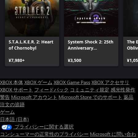
S.T.A.L.K.E.R. 2: Heart
System Shock 2: 25th
The E
of Chornobyl
Anniversary
Obli
Remaster
- Del
¥7,980+
¥3,500
Upgr
¥1,0
XBOX 本体
XBOX ゲーム
XBOX Game Pass
XBOX アクセサリ
XBOX サポート
フィードバック
コミュニティ規定
感光性発作
警告
Microsoft アカウント
Microsoft Store でのサポート
返品
注文の追跡
ゲーム
日本語 (日本)
プライバシーに関する選択
コンシューマーの正常性のプライバシー
Microsoft に問い合わ