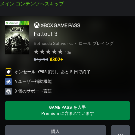
メイン コンテンツへスキップ
Fallout 3
Bethesda Softworks
•
ロール プレイング
106
¥1,210
¥302+
オンセール: ¥908 割引、あと 5 日で終了
4 ユーザー補助機能
8 個のサポート言語
GAME PASS を入手
Premium に含まれています
購入
● ● ●