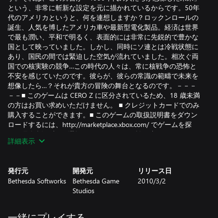
という、非常に斬新な設定を元に描かれているからです。50年
代のアメリカというと、何を連想しますか？ロックンロールの
誕生、人気を博したアメリカ車や最新型電化製品。経済は世界
で最も潤い、平和で明るく、表面的には非常に先鋭的で豊かな
国として映っていました。しかし、同時にソ連とは冷戦状態に
あり、国民の間では緊迫した空気が流れていました。相次ぐ両
国での核実験の競争…この時代の人々は、常に核戦争の恐怖と
不安を感じていたのです。彼らが、彼らの常識の範疇で未来を
想像したら…？それが貴方の冒険の舞台となるのです。－－－
－－■ このゲームは CERO Z に区分されているため、18 歳未満
の方はお買い求めいただけません。 ■ クレジットカードでのみ
購入することができます。■ このゲームの取扱説明書をダウン
ロードするには、http://marketplace.xbox.com/ でゲームを探
し、[取扱説明書] を選択してください。■ 払い戻しはできませ
詳細表示
ん。詳しくは http://www.xbox.com/live/accounts/ をご覧くださ
い。
発行元
開発元
リリース日
Bethesda Softworks
Bethesda Game
2010/3/2
Studios