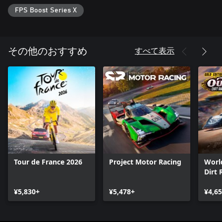
ズ
FPS Boost Series X
・FIA WORLD RALLYCROSS CHAMPIONSHIPの公式ゲーム -
Montalegre、Lohéac Bretagne、Hell、Holjes 、Lydden Hillを
様々なカテゴリーで疾走しよう
・LANDRUSH - ネバダとメキシコで行われるプロバギー、プロ
すべて表示
その他のおすすめ
2トラック、プロ4トラック、Crosskartの各種マシンを使ったシ
ョートコースのダートレース
・ジョイライド - タイムアタックチャレンジ、破壊チャレン
ジ、フリープレイエリアでプレイし、友達に挑戦状をたたきつ
けよう
・DiRTアカデミー - アメリカはワシントンで開講されるDirtFish
ラリースクールでスキルやテクニックを学び、最高の選手にな
るために訓練しましょう！
・キャリアモード - 自分だけのドライバーを作り、競技をまた
いで活躍し、スポンサーを獲得して明確な目標を持ったチーム
を結成しましょう
Tour de France 2026
Project Motor Racing
Worl
・熾烈なプレイ - 世界中プレイヤーと毎日、毎週、毎月行われ
Dirt 
るチャレンジを競いましょう
Editi
・次世代RACENET - リアルタイムランキング、リーグとトーナ
¥5,830+
¥5,478+
¥4,6
メント、全機種対応ランキング、進化したCRESTテレメトリー
システムを搭載
・チューニング - マシンやコース、気象条件に応じてマシンを
調整し、自分のレーススタイルにぴったりのセッティングを