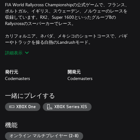
FIA World Rallycross Championshipの公式ゲームで、フランス、
ポルトガル、イギリス、スウェーデン、ノルウェーのレースを
収録しています。RX2、Super 1600といったグループBの
Rallycrossのスーパーカーでレース。
カリフォルニア、ネバダ、メキシコのショートコースで、バギ
ーやトラックを操る白熱のLandrushモード。
詳細表示
DiRTアカデミーでスキルを磨いて、ラリーレースを存分に堪能
しましょう。
発行元
開発元
自分だけのドライバーを作りチームを結成して、オフロードレ
Codemasters
Codemasters
ースの世界で戦いましょう。
RaceNetで、熾烈な戦いがさらにレベルアップ。世界最強プレイ
一緒にプレイする
ヤーを相手に、賞金を目指して戦おう。
XBOX One
XBOX Series X|S
・歴代のオフロードの名車が50台以上登場 - Ford Fiesta R5、
Mitsubishi Lancer Evolution VI、Subaru WRX STI NR4、Audi
Sport quattro S1 E2を収録
機能
・無数のルートを搭載した5つの素晴らしいラリースポット - オ
ーストラリア、スペイン、ミシガン、スウェーデン 、ウェール
オンライン マルチプレイヤー (2-8)