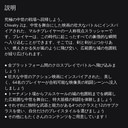
説明
究極の中世の戦場へ回帰しよう。
Chivalry 2は、中世を舞台にした映画の壮大なバトルにインスパ
イアされた、マルチプレイヤーの一人称視点スラッシャーで
す。プレイヤーは、この時代に起こったすべての象徴的な瞬間
へ入り込むことができます。そこでは、剣と剣がぶつかりあ
い、燃えさかる矢が嵐のように飛び交い、広範囲な城の包囲戦
が繰り広げられます。
● 全プラットフォーム間のクロスプレイでバトルへ飛び込みま
しょう！
● 壮大な中世のアクション映画にインスパイアされた、美し
く、64名のプレイヤーが合戦可能な映像美の戦闘シーンへ没入
しましょう
● トーナメント場からフルスケールの城の包囲戦までを網羅し
た広範囲な中世を舞台に、特大規模の戦闘を体験しましょう
● それぞれに独特な武器と能力がある4つのクラスと12のサブク
ラスを使い、自分だけのプレイスタイルを選びましょう