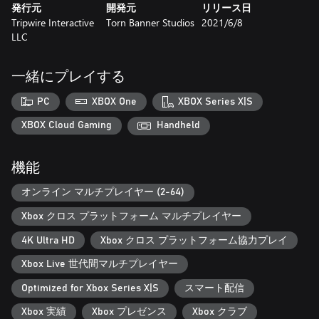
発行元
開発元
リリース日
Tripwire Interactive
Torn Banner Studios
2021/6/8
LLC
一緒にプレイする
PC
XBOX One
XBOX Series X|S
XBOX Cloud Gaming
Handheld
機能
オンライン マルチプレイヤー (2-64)
Xbox クロス プラットフォーム マルチプレイヤー
4K Ultra HD
Xbox クロス プラットフォーム協力プレイ
Xbox Live 世代間マルチプレイヤー
Optimized for Xbox Series X|S
スマート配信
Xbox 実績
Xbox プレゼンス
Xbox クラブ