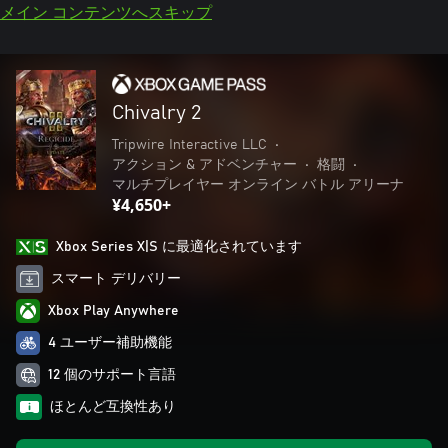
メイン コンテンツへスキップ
Chivalry 2
Tripwire Interactive LLC
•
アクション & アドベンチャー
•
格闘
•
マルチプレイヤー オンライン バトル アリーナ
¥4,650+
Xbox Series X|S に最適化されています
スマート デリバリー
Xbox Play Anywhere
4 ユーザー補助機能
12 個のサポート言語
ほとんど互換性あり