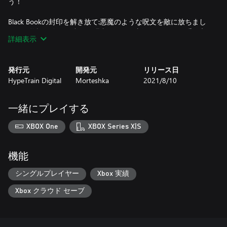
う！
Black Bookの封印を解き放て:悪魔のような呪文を敵に放ちまし
ょう！物語を進める中で、呪文カードや新たなスキルを手に入
詳細表示
れることができます。
悪魔の軍勢を支配せよ: 悪魔たちに命令を下しましょう。ただ
発行元
開発元
リリース日
し、役目を与えなかった悪魔はあなたを苦しめようとしてくる
HypeTrain Digital
Morteshka
2021/8/10
ので要注意！
歴史を学ぶ冒険:ツァーリ君主時代のロシアの辺境での暮らしを
一緒にプレイする
学びながら、謎を解きサイドクエストをクリアしていきましょ
う。
XBOX One
XBOX Series X|S
“本ゲームは日本語をサポートしておりません。”
機能
シングルプレイヤー
Xbox 実績
Xbox クラウド セーブ