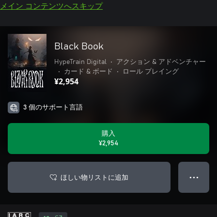
メイン コンテンツへスキップ
Black Book
HypeTrain Digital
•
アクション & アドベンチャー
•
カード & ボード
•
ロール プレイング
¥2,954
3 個のサポート言語
購入
¥2,954
ほしい物リストに追加
● ● ●