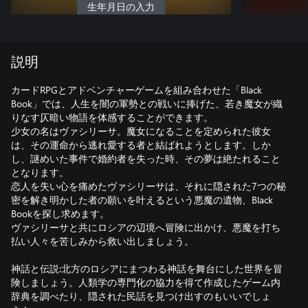
生年月日の入力
説明
カードRPGとアドベンチャーゲームを組み合わせた「Black
Book」では、人生を闇の軍勢との戦いに捧げた、若き魔女が織
りなす仄暗い物語を体感することができます。
少女の名はヴァシリーサ。魔女になることを定められた彼女
は、その運命から逃れ愛する者と結ばれようとします。しか
し、謎めいた事件で婚約者を失った時、その夢は絶たれること
となります。
恋人を失い心を痛めたヴァシリーサは、それに隠された7つの秘
密を解き明かした者の願いを叶えるという悪魔の遺物、Black
Bookを探し求めます。
ヴァシリーサと共にロシアの辺境へ冒険に出かけ、悪魔を打ち
払い人々を苦しみから救い出しましょう。
神話と伝説:北方のロシアにまつわる神話を舞台にした世界を冒
険しましょう。人類学の専門化の協力を得て作成したゲーム内
辞典を調べたり、隠された民話を見つけ出すのもいいでしょ