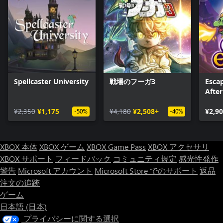
Spellcaster University
戦場のフーガ3
Esca
After
¥2,350
¥1,175
¥4,180
¥2,508+
¥2,9
-50%
-40%
XBOX 本体
XBOX ゲーム
XBOX Game Pass
XBOX アクセサリ
XBOX サポート
フィードバック
コミュニティ規定
感光性発作
警告
Microsoft アカウント
Microsoft Store でのサポート
返品
注文の追跡
ゲーム
日本語 (日本)
プライバシーに関する選択