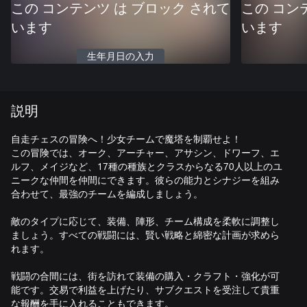
この コンテンツ は ブロック されて
この コン
います
います
生年月日の入力
説明
自走チェスの冒険へ！少女チームで魔塔を制覇せよ！
この冒険では、オーク、アーチャー、アサシン、ドワーフ、エ
ルフ、メイジなど、17種の種族とクラスからなる70人以上のユ
ニークな仲間を仲間にできます。彼らの能力とシナジーを組み
合わせて、最強のチームを編成しましょう。
敵のタイプに応じて、装備、陣形、チーム構成を柔軟に調整し
ましょう。すべての戦闘には、賢い戦略と綿密な計画が求めら
れます。
戦闘の合間には、街を訪れて装備の購入・クラフト・強化が可
能です。交易で利益を上げたり、サブクエストを受注して貴重
な報酬を手に入れることもできます。