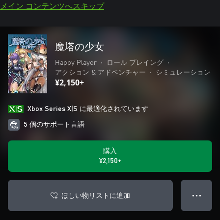
メイン コンテンツへスキップ
魔塔の少女
Happy Player
•
ロール プレイング
•
アクション & アドベンチャー
•
シミュレーション
¥2,150+
Xbox Series X|S に最適化されています
5 個のサポート言語
購入
¥2,150+
ほしい物リストに追加
● ● ●