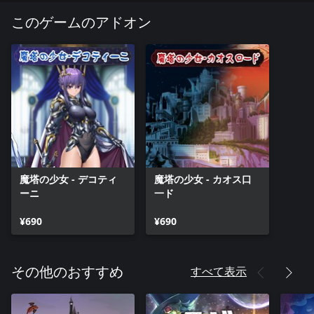
このゲームのアドオン
魔塔の少女 - デコティ
魔塔の少女 - カオス口
ーニ
一ド
¥690
¥690
すべて表示
その他のおすすめ