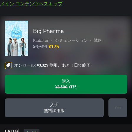
メイン コンテンツへスキップ
Big Pharma
Klabater
•
シミュレーション
•
戦略
¥3,500
¥175
オンセール: ¥3,325 割引、あと 1 日で終了
購入
¥3,500
¥175
入手
● ● ●
無料試用版