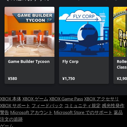
Game Builder Tycoon
Fly Corp
Roll
Class
¥580
¥1,750
¥2,9
XBOX 本体
XBOX ゲーム
XBOX Game Pass
XBOX アクセサリ
XBOX サポート
フィードバック
コミュニティ規定
感光性発作
警告
Microsoft アカウント
Microsoft Store でのサポート
返品
注文の追跡
ゲーム