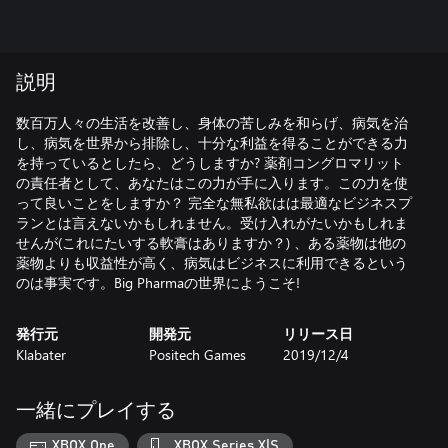
説明
数百万人々の生活を改善し、身体の苦しみを和らげ、病気を治
し、病気を世界から排除し、十分な利益を得ることができる力
を持っているとしたら、どうしますか? 薬剤コングロマリット
の責任者として、あなたはこの力が手に入ります。この力を使
って良いことをしますか？ 完全な無私欲はは最適なビジネスプ
ランとは言えないかもしれません。受け入れがたいかもしれま
せんが(これにたいする軟膏はありますか？) 、ある薬物は他の
薬物よりも収益性が高く、病気はビジネスに利用できるという
のは事実です。Big Pharmaの世界にようこそ!
発行元
開発元
リリース日
Klabater
Positech Games
2019/12/4
一緒にプレイする
XBOX One
XBOX Series X|S