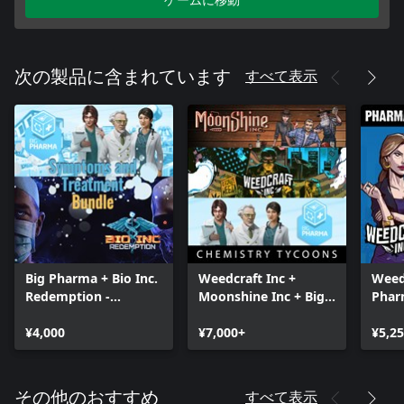
すべて表示
次の製品に含まれています
Big Pharma + Bio Inc.
Weedcraft Inc +
Weed
Redemption -
Moonshine Inc + Big
Phar
Symptoms and
Pharma - Chemistry
Tyco
Treatment Bundle
¥4,000
Tycoons Bundle
¥7,000+
¥5,2
すべて表示
その他のおすすめ