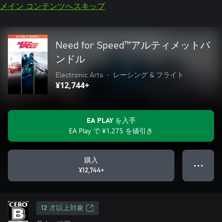
メイン コンテンツへスキップ
Need for Speed™アルティメットバ
ンドル
Electronic Arts
•
レーシング & フライト
¥12,744+
EA PLAY を入手
EA Play で ¥1,275 を値引き
購入
● ● ●
¥12,744+
12 才以上対象