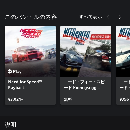
すべて表示
このバンドルの内容
Need for Speed™
ニード・フォー・スピ
ニー
Payback
ード Koenigsegg
ード
One:1
リー
¥3,024+
無料
¥756
説明