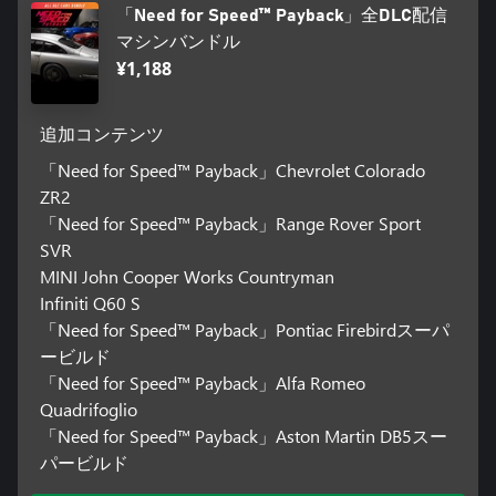
「Need for Speed™ Payback」全DLC配信
マシンバンドル
¥1,188
追加コンテンツ
「Need for Speed™ Payback」Chevrolet Colorado
ZR2
「Need for Speed™ Payback」Range Rover Sport
SVR
MINI John Cooper Works Countryman
Infiniti Q60 S
「Need for Speed™ Payback」Pontiac Firebirdスーパ
ービルド
「Need for Speed™ Payback」Alfa Romeo
Quadrifoglio
「Need for Speed™ Payback」Aston Martin DB5スー
パービルド