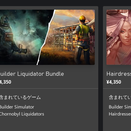
uilder Liquidator Bundle
Hairdres
4,350
¥4,350
含まれているゲーム
含まれて
Builder Simulator
Builder Si
Chornobyl Liquidators
Hairdresse