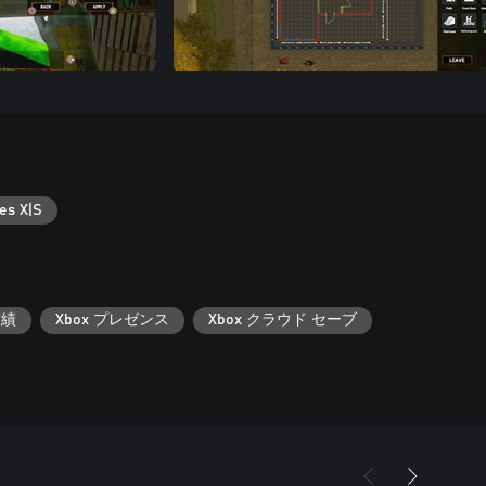
es X|S
実績
Xbox プレゼンス
Xbox クラウド セーブ