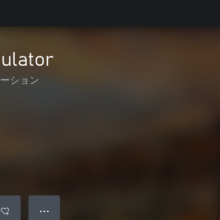
ulator
ーション
● ● ●