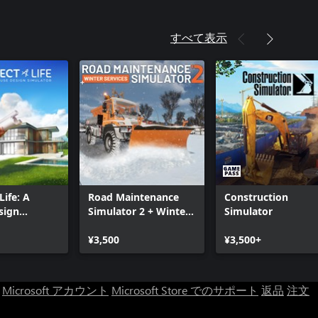
すべて表示
Life: A
Road Maintenance
Construction
sign
Simulator 2 + Winter
Simulator
Services
¥3,500
¥3,500+
Microsoft アカウント
Microsoft Store でのサポート
返品
注文