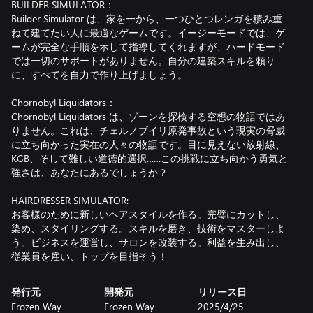
BUILDER SIMULATOR：
Builder Simulator は、家を一から、一つひとつレンガを積み重
ねて建てたい人に最適なゲームです。イージーモードでは、ゲ
ームが完全な手順を示して指導してくれますが、ハードモード
では一切のサポートがありません。自分の建築スキルを頼り
に、すべてを自力で作り上げましょう。
Chornobyl Liquidators：
Chornobyl Liquidators は、ゾーンを探検する空想の物語ではあ
りません。これは、チェルノブイリ原発事故という現実の脅威
に立ち向かった実在の人々の物語です。目に見えない放射線、
KGB、そして難しい道徳的選択……この挑戦に立ち向かう勇気と
強さは、あなたにあるでしょうか？
HAIRDRESSER SIMULATOR:
お客様のために新しいヘアスタイルを作る。完璧にカットし、
染め、スタイリングする。スキルを磨き、技術をマスターしよ
う。ビジネスを運営し、サロンを改装する。利益を生み出し、
従業員を雇い、トップを目指そう！
発行元
開発元
リリース日
Frozen Way
Frozen Way
2025/4/25