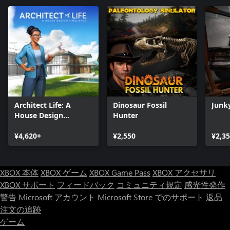
Architect Life: A
Dinosaur Fossil
Junk
House Design
Hunter
Simulator
¥4,620+
¥2,550
¥2,3
XBOX 本体
XBOX ゲーム
XBOX Game Pass
XBOX アクセサリ
XBOX サポート
フィードバック
コミュニティ規定
感光性発作
警告
Microsoft アカウント
Microsoft Store でのサポート
返品
注文の追跡
ゲーム