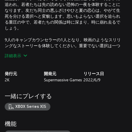
追われ、若者たちは先の読めない恐怖の一夜を体験することに
なります。友だち同士の悪ふざけやひと夏の恋心は、やがて生
死を分ける選択へと変貌します。思いもよらない選択を迫られ
る重圧の中で、若者たちの関係は時に深まり、時に崩れ去るで
しょう。
9人のキャンプカウンセラーの1人となり、映画のようなスリリ
ングなストーリーを体験してください。重要でない選択は一つ
としてありません。複雑に絡み合った可能性の糸を解きほぐ
詳細表示
し、自分だけの物語を紡ぎあげましょう。一夜のスターとなる
か、朝日を見ることなく非業の死を遂げるか。
発行元
開発元
リリース日
あなたの物語はいったいどんなものになるでしょう？
2K
Supermassive Games
2022/6/9
若者たちの運命、自分だけの物語
秘密の扉の向こうを確かめてみるか？森から聞こえてくる叫び
一緒にプレイする
声の正体を調べるか？友のために命を懸けるか、逃げて生き延
びるか？大きな選択と小さな選択。すべてがストーリーに影響
XBOX Series X|S
を与え、最後まで生き延びるのは誰か。
目が離せない映画のような体験
機能
最新のフェイシャルキャプチャー技術と映画さながらのライテ