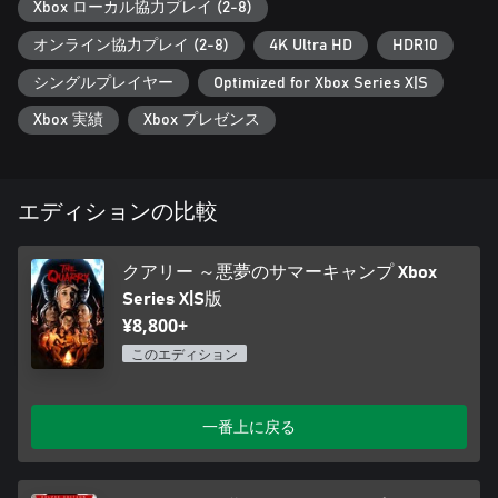
ィング技術、そしてハリウッドで活躍している俳優陣の素晴ら
Xbox ローカル協力プレイ (2-8)
しい演技が組み合わさることにより、ハケット採石場での恐怖
オンライン協力プレイ (2-8)
4K Ultra HD
HDR10
体験はリアリティ溢れるものとなっています。
シングルプレイヤー
Optimized for Xbox Series X|S
仲間たちとホラー体験を共有
最大7人のフレンドと力を合わせ、オンラインでプレイ可能*。
Xbox 実績
Xbox プレゼンス
招待されたプレイヤーは、ゲームを見ながら重要な選択が必要
な場面では投票に参加し、全員の総意でストーリーを形作るこ
とが可能です。また、各プレイヤーがそれぞれ違うキャラクタ
ーを担当してその行動を決定する、パーティータイプの協力プ
エディションの比較
レイもお楽しみいただけます。
クアリー ～悪夢のサマーキャンプ Xbox
ゲーム体験をカスタマイズ
あらゆるプレイ要素の難易度を調整できるので、初心者でもホ
Series X|S版
ラー体験を存分に楽しめます。また、プレイするより見ている
¥8,800+
方が好きという方は、ムービーモードを選択することで『クア
このエディション
リー ～悪夢のサマーキャンプ』を手に汗握るホラー映画として
鑑賞できます。お好みの楽しみ方を選び、ゆったり腰を下ろし
てポップコーンでも食べながら、恐ろしいホラーシーンの連続
一番上に戻る
をお楽しみください！
出演:
CHRIS David Arquette