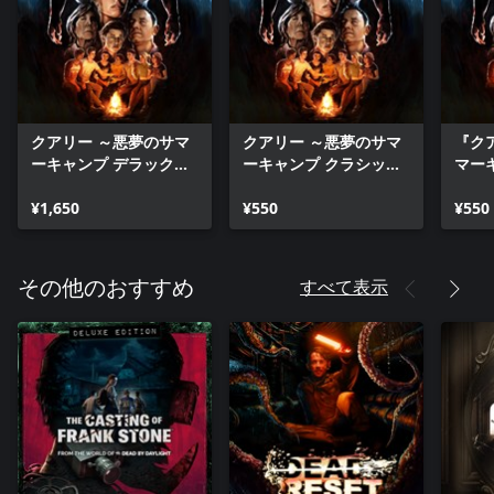
クアリー ～悪夢のサマ
クアリー ～悪夢のサマ
『ク
ーキャンプ デラックス
ーキャンプ クラシック
マー
ボーナスコンテンツパ
ホラーパック
風キ
ック
¥1,650
¥550
ュー
¥550
すべて表示
その他のおすすめ