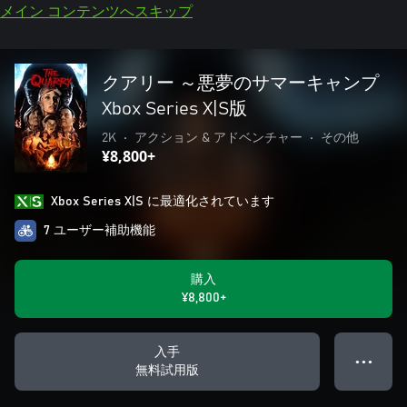
メイン コンテンツへスキップ
クアリー ～悪夢のサマーキャンプ
Xbox Series X|S版
2K
•
アクション & アドベンチャー
•
その他
¥8,800+
Xbox Series X|S に最適化されています
7 ユーザー補助機能
購入
¥8,800+
入手
● ● ●
無料試用版