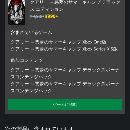
クアリー ～悪夢のサマーキャンプ デラック
ABIGAIL Ariel Winter
ス エディション
KAITLYN Brenda Song
¥9,900
¥990+
NICK Evan Evagora
EMMA Halston Sage
RYAN Justice Smith
含まれているゲーム
DYLAN Miles Robbins
LAURA Siobhan Williams
クアリー ～悪夢のサマーキャンプ Xbox One版
MAX Skyler Gisondo
クアリー ～悪夢のサマーキャンプ Xbox Series X|S版
JACOB Zach Tinker
BOBBY Ethan Suplee
追加コンテンツ
ELIZA Grace Zabriskie
JEDEDIAH Lance Henriksen
クアリー ～悪夢のサマーキャンプ デラックスボーナ
CONSTANCE Lin Shaye
スコンテンツパック
TRAVIS Ted Raimi
クアリー ～悪夢のサマーキャンプ デラックスボーナ
スコンテンツパック
* マルチプレイは同世代機間でのみお楽しみいただけます。
ゲームに移動
次の製品に含まれています