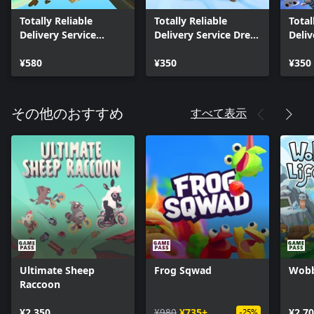
Totally Reliable
Totally Reliable
Total
Delivery Service
Delivery Service Dress
Deliv
CyberFunk DLC
Code DLC
Atari
¥580
¥350
¥350
すべて表示
その他のおすすめ
Ultimate Sheep
Frog Sqwad
Wobb
Raccoon
¥2,350
¥980
¥735+
¥2,7
-25%