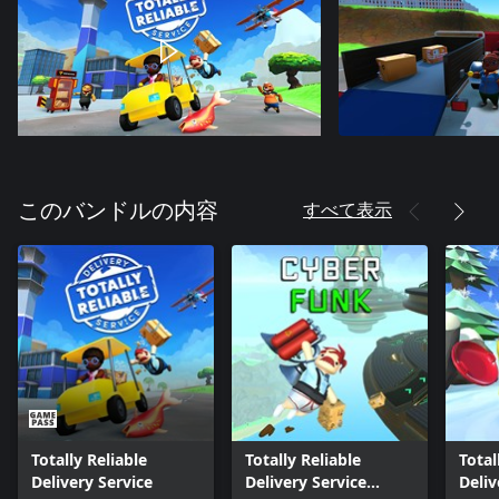
すべて表示
このバンドルの内容
Totally Reliable
Totally Reliable
Total
Delivery Service
Delivery Service
Deliv