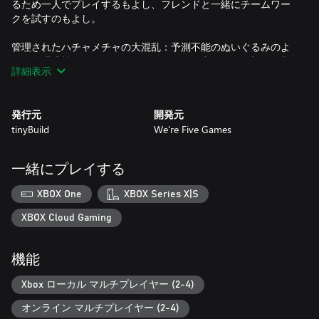
るため一人でプレイするもよし、フレンドと一緒にチームワー
クを試すのもよし。
管理されたハチャメチャの大混乱：予測不能のぬいぐるみのよ
うな物理演算が、キビキビとしたゲームと出会った…走る、跳
詳細表示
ぶ、飛び込む、つかむ、そんな操作が簡単にできちゃいます。
けれど何かとぶつかるとガツンとノックアウトされてしまうの
でご注意を！
発行元
開発元
tinyBuild
We're Five Games
娯楽に満ちた世界：時には配達作業を中断し、色々と遊びまわ
りましょう！このゲームの世界には作業や遊びに使えるオモチ
ャや乗り物、機械がぎっしり詰まっていますよ。
一緒にプレイする
寄せ集めの作業員たち：ブルーカラーの作業員たちをカスタマ
XBOX One
XBOX Series X|S
イズして仕事に取り掛かりましょう。さあ、配達の時間です
よ！
XBOX Cloud Gaming
機能
Xbox ローカル マルチプレイヤー (2-4)
オンライン マルチプレイヤー (2-4)