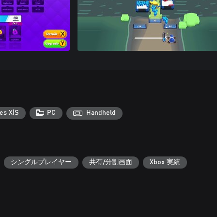
es X|S
PC
Handheld
シングルプレイヤー
共有/分割画面
Xbox 実績