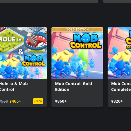
Hole io & Mob
Mob Control: Gold
Mob Cont
Control
Edition
Complete 
¥930
¥465+
¥860+
¥820+
-50%