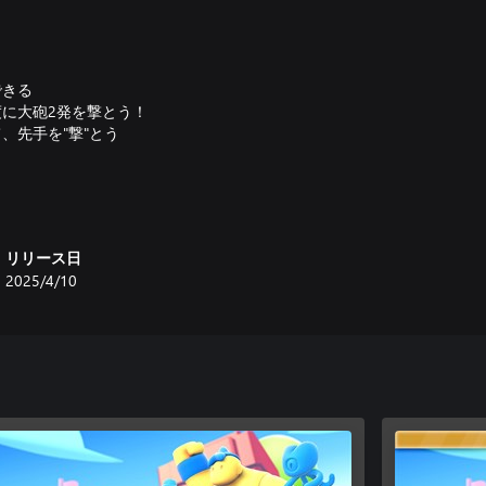
できる
度に大砲2発を撃とう！
、先手を"撃"とう
・アルティメットをアンロックし
リリース日
タワーディフェンス・チャンピオ
2025/4/10