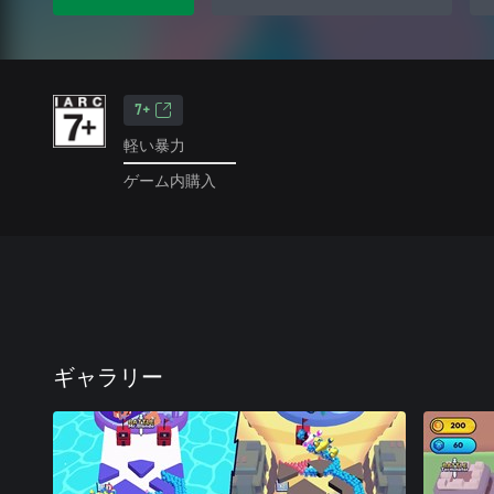
7+
軽い暴力
ゲーム内購入
ギャラリー