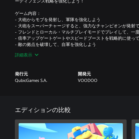
ーディフェンス戦略を強化しよう！
ゲーム内容：
- 大砲からモブを発射し、軍隊を強化しよう
- 大砲をスーパーチャージすると、強力なチャンピオンが発射
- フレンドとローカル・マルチプレイモードでプレイして、一
- 倍率アップゲートゲートやスピードブーストを戦略的に使って
- 敵の拠点を破壊して、自軍を強化しよう
- キャノンやスーパーチャンピオン、モブ、レインボーレイジ
詳細表示
て、レベルアップしよう！
- カードコレクションを充実させるオープンブースターパック
発行元
開発元
軍隊を結集し、コレクションカードのパワーを活用し、伝説の
QubicGames S.A.
VOODOO
ンになろう！
エディションの比較