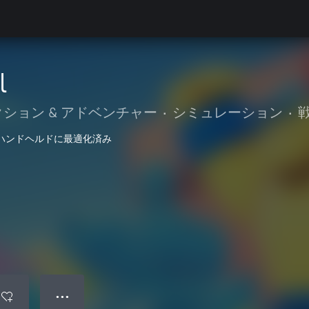
l
クション & アドベンチャー
•
シミュレーション
•
ハンドヘルドに最適化済み
● ● ●