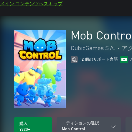
メイン コンテンツへスキップ
Mob Contro
QubicGames S.A.
•
ア
12 個のサポート言語
エディションの選択
購入
Mob Control
¥720+