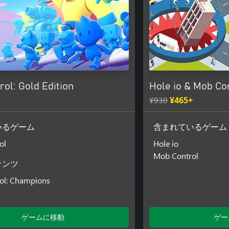
ol: Gold Edition
Hole io & Mob Co
¥930
¥465+
いるゲーム
含まれているゲーム
ol
Hole io
Mob Control
テンツ
ol: Champions
ゲームに移動
ゲー