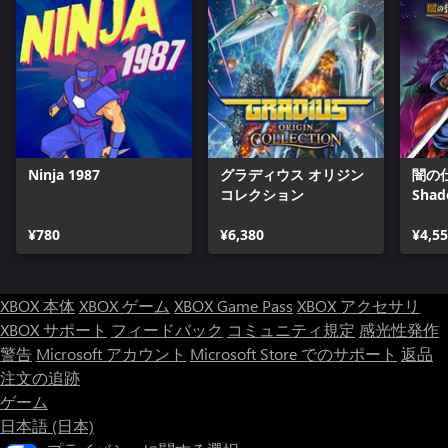
Ninja 1987
グラディウス オリジン
闇の仕
コレクション
Shad
¥780
¥6,380
¥4,5
XBOX 本体
XBOX ゲーム
XBOX Game Pass
XBOX アクセサリ
XBOX サポート
フィードバック
コミュニティ規定
感光性発作
警告
Microsoft アカウント
Microsoft Store でのサポート
返品
注文の追跡
ゲーム
日本語 (日本)