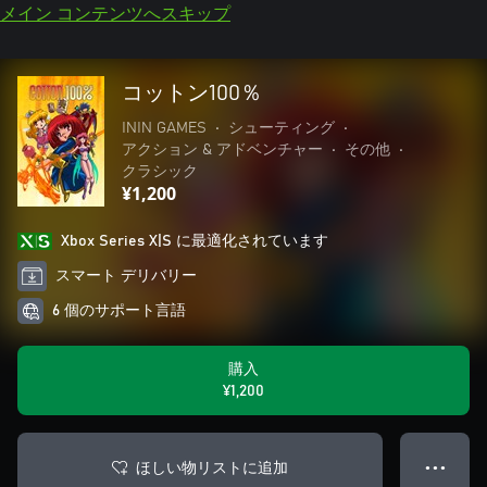
メイン コンテンツへスキップ
コットン100％
ININ GAMES
•
シューティング
•
アクション & アドベンチャー
•
その他
•
クラシック
¥1,200
Xbox Series X|S に最適化されています
スマート デリバリー
6 個のサポート言語
購入
¥1,200
ほしい物リストに追加
● ● ●