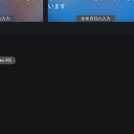
います
の入力
生年月日の入力
es X|S