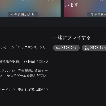
います
生年月日の入力
生年月日
一緒にプレイする
ョンゲーム「ロックマンX」シリー
XBOX One
XBOX Seri
の移植版を収録。（別商品「コレク
ジアム」や、完全新規の追加モー
」と、かつてゲームを遊んだプレ
モード」で、安心して遊ぶ事がで