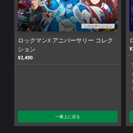
◆グラフィックフィルター搭載
グラフィックは当時のドット絵をそのまま楽しめるほか、懐か
ルターや、最新の大型モニターでもなめらかな表示が楽しめる
このエディション
◆追加イラストや新規BGMも充実
本作だけの描き下ろしイラストや新規作成のBGMも多数収録。
ロックマンX アニバーサリー コレク
新たなロックマンXワールドを堪能せよ！
¥
ション
■本ソフトに関するお問い合わせ先
¥2,490
カプコンサポートページ http://www.capcom.co.jp/support/
※ゲームの攻略情報についてはお答えしておりません。
・JASRAC許諾番号：
9009465067Y43030
一番上に戻る