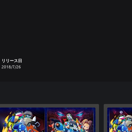
リリース日
2018/7/26
部を除き収録内容は共通。
迫る！
ステージ分を除き内容は共通。