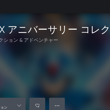
X アニバーサリー コレ
クション & アドベンチャー
● ● ●
ション