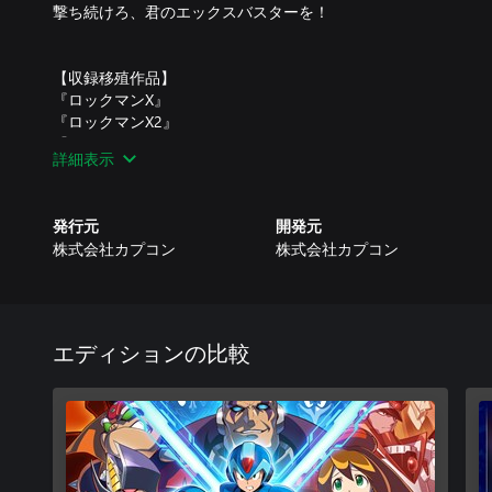
撃ち続けろ、君のエックスバスターを！
【収録移殖作品】
『ロックマンX』
『ロックマンX2』
『ロックマンX3』
詳細表示
『ロックマンX4』
【解説】
発行元
開発元
◆内容充実の「ミュージアム」
株式会社カプコン
株式会社カプコン
『ギャラリー』 数百枚に及ぶイラストを掲載
『ミュージックプレイヤー』 膨大な数のBGMを視聴可能
『グッズカタログ』 様々な関連商品の紹介
『THE DAY of Σ』 オリジナルアニメ作品
『PV Theater』 懐かしいプロモーション映像を収録
エディションの比較
※『ロックマンX アニバーサリー コレクション 2』とは、一
◆脅威のWボスバトル「Xチャレンジ」
タイトルの枠を超えてタッグを組んだ、各シリーズのボス達が
使用する武器を選択し、かつてない戦いに挑め！
※『ロックマンX アニバーサリー コレクション 2』とは、9