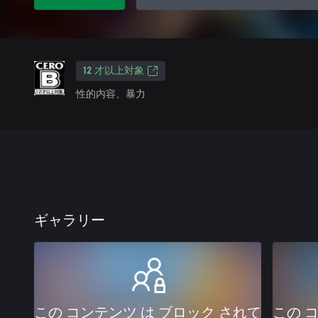
12 才以上対象
性的内容、暴力
ギャラリー
この コンテンツ は ブロック されて
この 