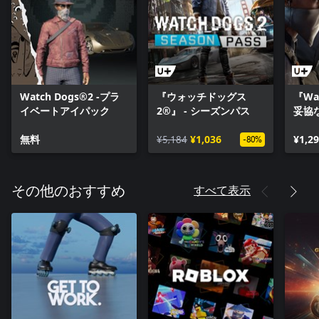
Watch Dogs®2 -プラ
『ウォッチドッグス
『Wat
イベートアイパック
2®』 - シーズンパス
妥協
無料
¥5,184
¥1,036
¥1,2
-80%
すべて表示
その他のおすすめ