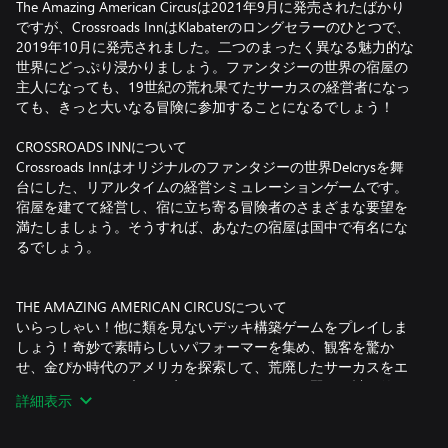
The Amazing American Circusは2021年9月に発売されたばかり
ですが、Crossroads InnはKlabaterのロングセラーのひとつで、
2019年10月に発売されました。二つのまったく異なる魅力的な
世界にどっぷり浸かりましょう。ファンタジーの世界の宿屋の
主人になっても、19世紀の荒れ果てたサーカスの経営者になっ
ても、きっと大いなる冒険に参加することになるでしょう！
CROSSROADS INNについて
Crossroads Innはオリジナルのファンタジーの世界Delcrysを舞
台にした、リアルタイムの経営シミュレーションゲームです。
宿屋を建てて経営し、宿に立ち寄る冒険者のさまざまな要望を
満たしましょう。そうすれば、あなたの宿屋は国中で有名にな
るでしょう。
THE AMAZING AMERICAN CIRCUSについて
いらっしゃい！他に類を見ないデッキ構築ゲームをプレイしま
しょう！奇妙で素晴らしいパフォーマーを集め、観客を驚か
せ、金ぴか時代のアメリカを探索して、荒廃したサーカスをエ
ンターテイメント帝国に変えていきましょう。賢く、計画的に
詳細表示
プレイすれば、偉大なショーマン、P・T・バーナムから王冠を
獲得できるかもしれません！