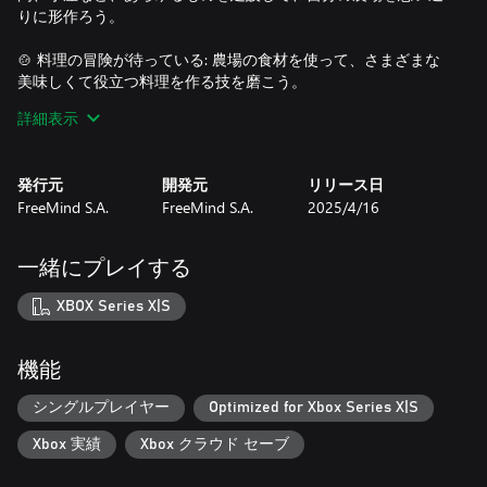
りに形作ろう。
🍲 料理の冒険が待っている: 農場の食材を使って、さまざまな
美味しくて役立つ料理を作る技を磨こう。
詳細表示
🏹 スリルを求めて狩りに出よう: 狐、猪、鹿、さらには熊を狩
り、その成功した狩猟を戦利品や毛皮に変えよう。
発行元
開発元
リリース日
🪓 自然の恵みを集めよう: 野外に出て、木材、ラズベリー、ブ
FreeMind S.A.
FreeMind S.A.
2025/4/16
ルーベリー、キノコ、卵、そしてハチの巣から蜂蜜を集めよ
う。
一緒にプレイする
🍾 作成、購入、販売、そしてアルコールを楽しもう: 自家製のア
ルコール飲料を醸造して販売し、蒸留所の達人になろう。自分
XBOX Series X|S
の労働の成果を楽しむことを忘れずに！
👰 愛と伴侶を見つけよう: 結婚式と共に結婚生活の喜びを体験
機能
し、旅を共にする支え合う配偶者と過ごそう。
シングルプレイヤー
Optimized for Xbox Series X|S
💰 繁栄のために取引しよう: 賑やかな交易市場でアイテムを売
Xbox 実績
Xbox クラウド セーブ
買し、富を築いて農場を拡大しよう。