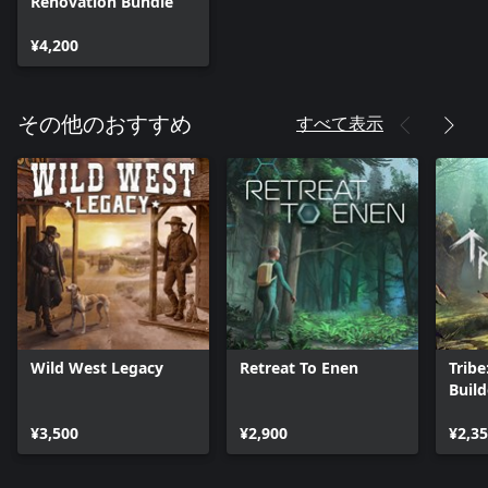
Renovation Bundle
¥4,200
すべて表示
その他のおすすめ
Wild West Legacy
Retreat To Enen
Tribe
Build
¥3,500
¥2,900
¥2,3