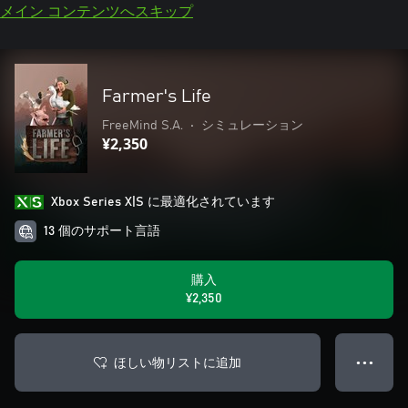
メイン コンテンツへスキップ
Farmer's Life
FreeMind S.A.
•
シミュレーション
¥2,350
Xbox Series X|S に最適化されています
13 個のサポート言語
購入
¥2,350
ほしい物リストに追加
● ● ●