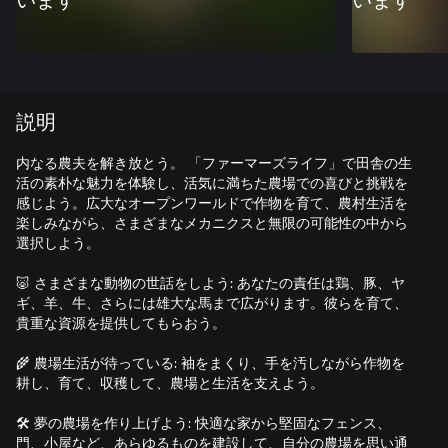
います
います
説明
内なる農夫を解き放とう。 「ファーマーズライフ」で田舎の生
活の素朴な魅力を体験し、活気に満ちた農場での喜びと挑戦を
感じよう。広大なオープンワールドで作物を育て、農村生活を
楽しみながら、さまざまなメカニクスと無限の可能性の中から
選択しよう。
🐷 さまざまな動物の世話をしよう: あなたの責任は鶏、豚、ヤ
ギ、羊、牛、さらには雄大な馬まで広がります。彼らを育て、
貴重な資源を提供してもらおう。
🌾 農場生活が待っている: 袖をまくり、手を汚しながら作物を
耕し、育て、収穫して、農場と生活を支えよう。
🛠️ 夢の農場を作り上げよう: 快適な家から堅固なフェンス、
門、小屋など、あらゆるものを建設して、自分の農場を思い通