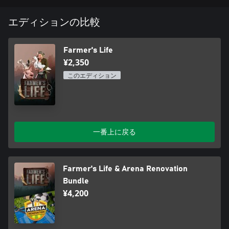
💬 壮大なクエストが待っている: 数多くのクエストに挑戦し、
スキルと意思決定能力を試されながら、何時間でも楽しもう。
エディションの比較
🐎 自分の乗り物を選ぼう: 農場内をスタイリッシュに移動しよ
う。自転車、馬車、トラクター、バイクなど、選択肢は多彩
Farmer's Life
だ！
¥2,350
🌎 無限の自由: 自由に自分の農場をどう運営するか、何をする
このエディション
かを決められるサンドボックス体験を楽しもう。
🌱 動的な季節: 季節ごとの変化に適応し、作物の選択や戦略を
一年を通じて考慮しよう。
一番上に戻る
🚜 ユニークな機械を使いこなそう: 草刈り機から耕運機、播種
機、掘削機、撒布機まで、多種多様な農業機械を操作しよう。
💣 少しの混乱も楽しもう: 豚に乗って無邪気に騒ぎ、ストレス
Farmer's Life & Arena Renovation
を発散しよう。
Bundle
¥4,200
🗺️ 豊かな世界を探検しよう: 廃墟や地下壕、古い教会、地雷
原、池、曲がりくねった川など、隠された宝物や秘密を発見し
よう。