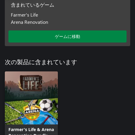
含まれているゲーム
「ファーマーズライフ」は単なるゲームではなく、あなたの選
択によって運命が形作られる魅力的な農業冒険です。田舎生活
Farmer's Life
の喜びを発見し、無限の可能性が広がる世界に没入しよう。あ
Arena Renovation
なたは農場帝国を一から築くことができるだろうか？
ゲームに移動
次の製品に含まれています
Farmer's Life & Arena