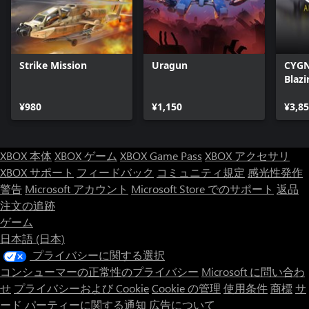
Strike Mission
Uragun
CYGN
Blazi
¥980
¥1,150
¥3,8
XBOX 本体
XBOX ゲーム
XBOX Game Pass
XBOX アクセサリ
XBOX サポート
フィードバック
コミュニティ規定
感光性発作
警告
Microsoft アカウント
Microsoft Store でのサポート
返品
注文の追跡
ゲーム
日本語 (日本)
プライバシーに関する選択
コンシューマーの正常性のプライバシー
Microsoft に問い合わ
せ
プライバシーおよび Cookie
Cookie の管理
使用条件
商標
サ
ード パーティーに関する通知
広告について