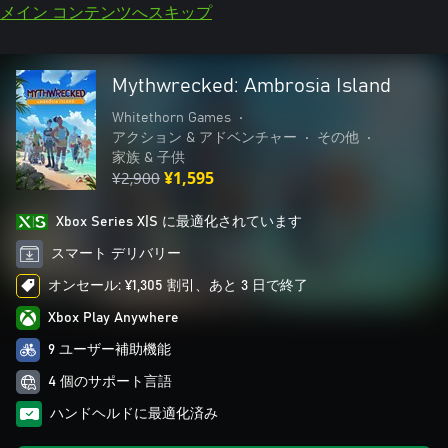
メイン コンテンツへスキップ
Mythwrecked: Ambrosia Island
Whitethorn Games
•
アクション & アドベンチャー
•
その他
•
家族 & 子供
¥2,900
¥1,595
Xbox Series X|S に最適化されています
スマート デリバリー
オンセール: ¥1,305 割引、あと 3 日で終了
Xbox Play Anywhere
9 ユーザー補助機能
4 個のサポート言語
ハンドヘルドに最適化済み