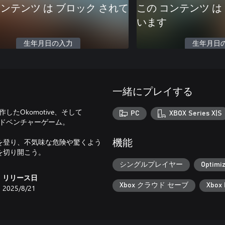
コンテンツ は ブロック されて
この コンテンツ は
います
生年月日の入力
生年月日
一緒にプレイする
したOkomotive、そして
PC
XBOX Series X|S
作アドベンチャーゲーム。
を登り、不気味な危険や驚くよう
機能
を切り開こう。
シングルプレイヤー
Optimiz
リリース日
Xbox クラウド セーブ
Xbox 
2025/8/21