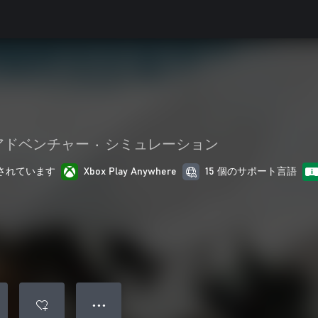
 アドベンチャー
•
シミュレーション
最適化されています
Xbox Play Anywhere
15 個のサポート言語
● ● ●