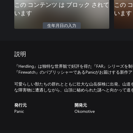
この コンテンツ は ブロック されて
この 
います
います
生年月日の入力
説明
『Herdling』は独特な世界観で好評を得た『FAR』シリーズを制作
『Firewatch』のパブリッシャーであるPanicがお届けする新
可愛らしい獣たちの群れとともに壮大な山岳探検に出発。山道
な障害物に遭遇しながら、山頂に秘められた謎へと向かって道
発行元
開発元
Panic
Okomotive