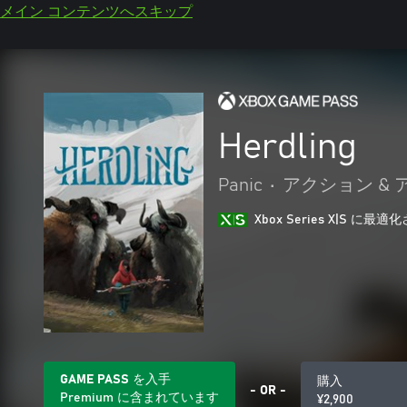
メイン コンテンツへスキップ
Herdling
Panic
•
アクション &
Xbox Series X|S に
GAME PASS を入手
購入
- OR -
Premium に含まれています
¥2,900