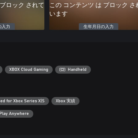
 ブロック されて
この コンテンツ は ブロック さ
います
の入力
生年月日の入力
XBOX Cloud Gaming
Handheld
ed for Xbox Series X|S
Xbox 実績
Play Anywhere