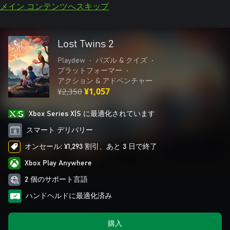
メイン コンテンツへスキップ
Lost Twins 2
Playdew
•
パズル & クイズ
•
プラットフォーマー
•
アクション & アドベンチャー
¥2,350
¥1,057
Xbox Series X|S に最適化されています
スマート デリバリー
オンセール: ¥1,293 割引、あと 3 日で終了
Xbox Play Anywhere
2 個のサポート言語
ハンドヘルドに最適化済み
購入