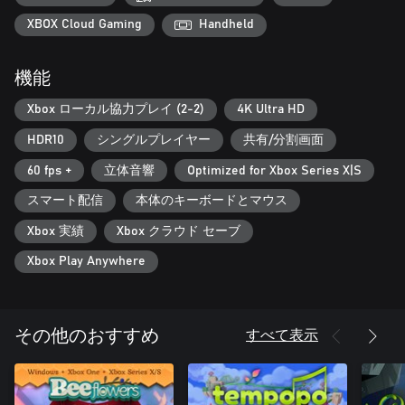
🧩 すべて違うパズル – 毎ステージが新鮮、繰り返し要素なし
🌱 ストレスフリー – 敵もタイマーもなし、純粋にパズルを楽し
XBOX Cloud Gaming
Handheld
もう
機能
Xbox ローカル協力プレイ (2-2)
4K Ultra HD
HDR10
シングルプレイヤー
共有/分割画面
60 fps +
立体音響
Optimized for Xbox Series X|S
スマート配信
本体のキーボードとマウス
Xbox 実績
Xbox クラウド セーブ
Xbox Play Anywhere
すべて表示
その他のおすすめ