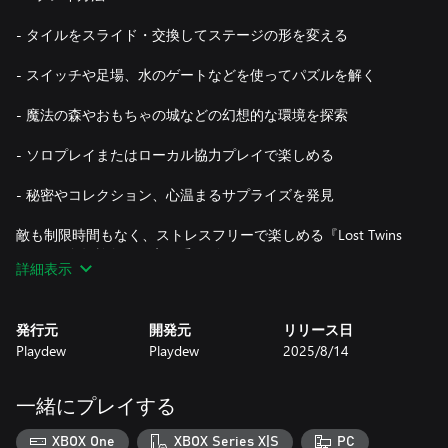
- タイルをスライド・交換してステージの形を変える
- スイッチや足場、水のゲートなどを使ってパズルを解く
- 魔法の森やおもちゃの城などの幻想的な環境を探索
- ソロプレイまたはローカル協力プレイで楽しめる
- 秘密やコレクション、心温まるサプライズを発見
敵も制限時間もなく、ストレスフリーで楽しめる『Lost Twins
2』は、全年齢向けの癒し系パズルゲームです。
詳細表示
🔹 主な特徴：
発行元
開発元
リリース日
🧠 独創的なパズル – タイルを動かして新しい道や仕掛けを発見
Playdew
Playdew
2025/8/14
👯‍♂️ ソロ or 協力 – 一人でも友達とでも楽しめるカウチ協力プレ
イ
🎨 不思議な世界 – スタジオジブリ風のビジュアルで世界を彩る
一緒にプレイする
🎵 雰囲気ある音楽 – 旅の感情を表現するオリジナルサウンド
🔍 秘密と収集 – 隠れた道、アート、可愛いコレクションを発見
XBOX One
XBOX Series X|S
PC