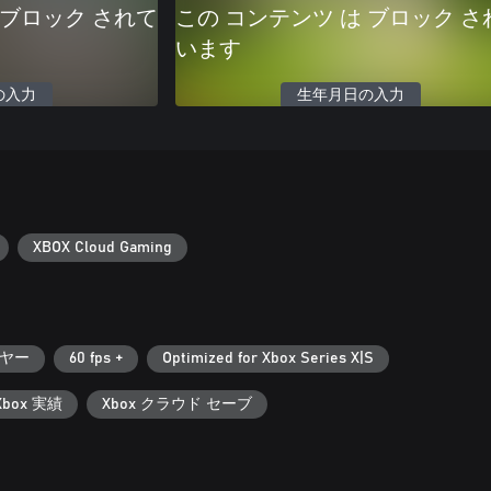
 ブロック されて
この コンテンツ は ブロック さ
います
の入力
生年月日の入力
XBOX Cloud Gaming
ヤー
60 fps +
Optimized for Xbox Series X|S
Xbox 実績
Xbox クラウド セーブ