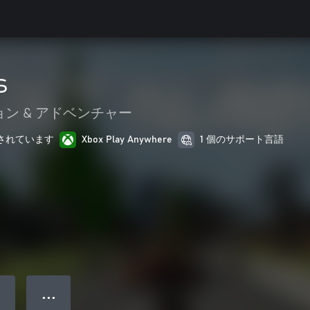
s
ン & アドベンチャー
最適化されています
Xbox Play Anywhere
1 個のサポート言語
● ● ●