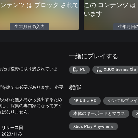
コンテンツ は ブロック されて
この コンテンツ は
います
生年月日の入力
生年月日
一緒にプレイする
なたは荒野に取り残されていま
PC
XBOX Series X|S
を建てる必要があります。 必要
機能
失われた無人島から脱出するため
4K Ultra HD
シングルプレイ
索し、採集の専門家になってアイ
ればなりません。
本体のキーボードとマウス
Xbox Play Anywhere
リリース日
2023/11/8