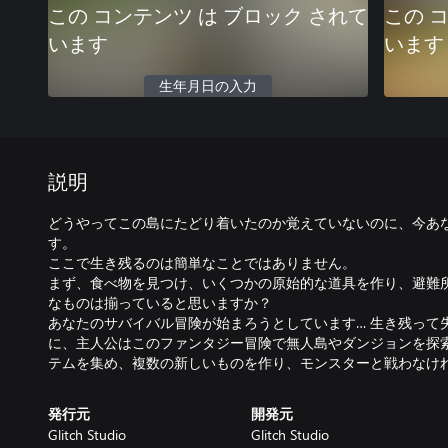
この コンテンツ は ブロック されて
この 
います
います
生年月日の入力
説明
どうやってこの島にたどり着いたのか覚えていないのに、今あ
す。
ここで生き残るのは簡単なことではありません。
まず、食べ物を見つけ、いくつかの原始的な道具を作り、避難所
なものは揃っていると思いますか？
あなたのサバイバル冒険が始まろうとしています… 生き残って
に、主人公はこのファンタジー冒険で無人島やダンジョンを探
テムを集め、複数の新しいものを作り、モンスターと戦わなけ
発行元
開発元
Glitch Studio
Glitch Studio