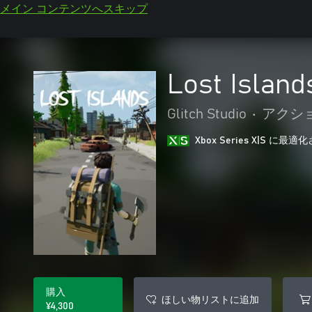
メイン コンテンツへスキップ
Lost Island
Glitch Studio
•
アクショ
Xbox Series X|S に
購入
ほしい物リストに追加
¥4,300