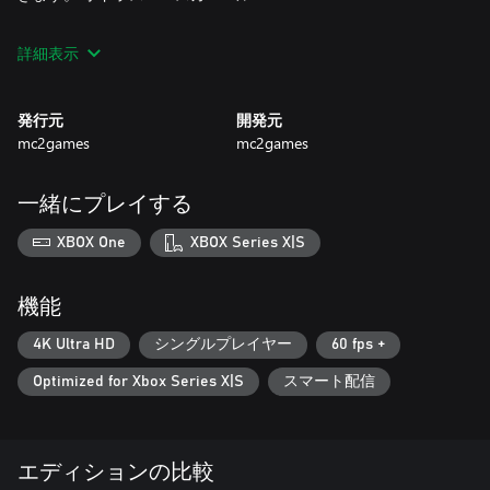
TESTED ON HUMANS: ESCAPE ROOM
詳細表示
人間でテスト済み: エスケープ ルーム
エレス・エル・スジェト・デ・プルエバ。 アンビエンテ エスケ
ープ ルームでは、パズルの解決策を探索する中心部のエスケー
発行元
開発元
プ ルームを探索できます。 ポドラス・エスカパール?
mc2games
mc2games
BETWEEN TIME: ESCAPE ROOM
タイムマシンを盗むつもりだ。 このエスケープ ルームでは、時
一緒にプレイする
間を旅し、神秘的な場所を探索し、パズルを解いて計り知れな
い宝物を手に入れなければなりません。
XBOX One
XBOX Series X|S
REGULAR FACTORY: ESCAPE ROOM
通常の組立ラインでは作業しません。この脱出口では、秘密の
機能
工場で実際に何が作られているのかを調べ、神秘的な場所を探
索し、パズルを解かなければならない。真実を発見しますか？
4K Ultra HD
シングルプレイヤー
60 fps +
Optimized for Xbox Series X|S
スマート配信
エディションの比較