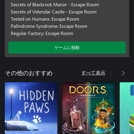
Secrets of Blackrock Manor - Escape Room
Secrets of Velendar Castle - Escape Room
Tested on Humans: Escape Room
Palindrome Syndrome: Escape Room
Regular Factory: Escape Room
ゲームに移動
すべて表示
その他のおすすめ