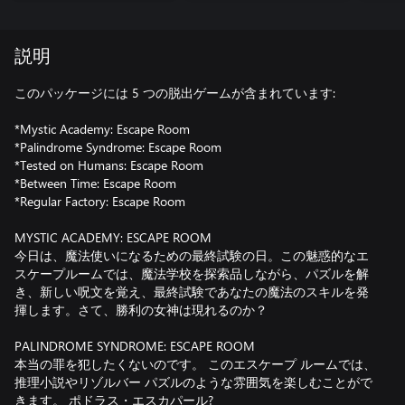
説明
このパッケージには 5 つの脱出ゲームが含まれています:
*Mystic Academy: Escape Room
*Palindrome Syndrome: Escape Room
*Tested on Humans: Escape Room
*Between Time: Escape Room
*Regular Factory: Escape Room
MYSTIC ACADEMY: ESCAPE ROOM
今日は、魔法使いになるための最終試験の日。この魅惑的なエ
スケープルームでは、魔法学校を探索品しながら、パズルを解
き、新しい呪文を覚え、最終試験であなたの魔法のスキルを発
揮します。さて、勝利の女神は現れるのか？
PALINDROME SYNDROME: ESCAPE ROOM
本当の罪を犯したくないのです。 このエスケープ ルームでは、
推理小説やリゾルバー パズルのような雰囲気を楽しむことがで
きます。 ポドラス・エスカパール?