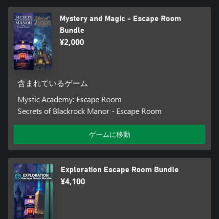
Mystery and Magic - Escape Room
Bundle
¥2,000
含まれているゲーム
Mystic Academy: Escape Room
Secrets of Blackrock Manor - Escape Room
ゲームに移動
Exploration Escape Room Bundle
¥4,100