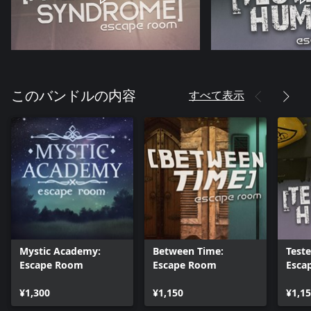
すべて表示
このバンドルの内容
Mystic Academy:
Between Time:
Test
Escape Room
Escape Room
Esca
¥1,300
¥1,150
¥1,1