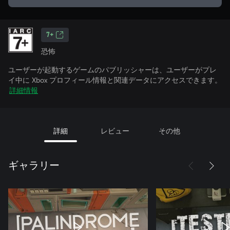
7+
恐怖
ユーザーが起動するゲームのパブリッシャーは、ユーザーがプレ
イ中に Xbox プロフィール情報と関連データにアクセスできます。
詳細情報
詳細
レビュー
その他
ギャラリー