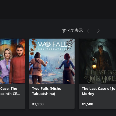
すべて表示
Case: The
Two Falls (Nishu
The Last Case of J
yacinth CE
Takuatshina)
Morley
¥3,550
¥1,500