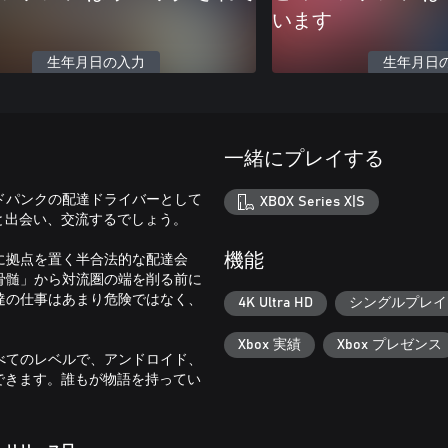
います
生年月日の入力
生年月日
一緒にプレイする
ドパンクの配達ドライバーとして
XBOX Series X|S
と出会い、交流するでしょう。
に拠点を置く半合法的な配達会
機能
骨髄」から対流圏の端を削る前に
達の仕事はあまり危険ではなく、
4K Ultra HD
シングルプレイ
Xbox 実績
Xbox プレゼンス
べてのレベルで、アンドロイド、
できます。誰もが物語を持ってい