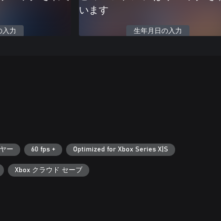
います
の入力
生年月日の入力
ヤー
60 fps +
Optimized for Xbox Series X|S
Xbox クラウド セーブ