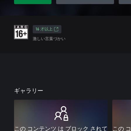
16 才以上
激しい言葉づかい
ギャラリー
この コンテンツ は ブロック されて
この 