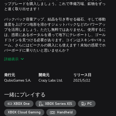
ップグレードを購入しましょう。これで準備万端、鉱物をずっ
と速く取り出せます！
バックパック容量アップ、結晶を引き寄せる磁石、そして移動
速度を上げつつ地形を溶かすジェットパックなどのパワーアッ
プを活用しましょう。ただし無料ではありません。使用するに
は、惑星にあるポータルを通って地下にテレポートし、ゴール
ドコインを見つける必要があります。コインはスキンやバキュ
ーム、さらにはビークルの購入にも使えます！未知の惑星でホ
バーボードに乗りたいと思いませんか？
詳細表示
ひとりで採掘したくないなら、co‑op モードで友達を招待して
協力プレイ！お気に入りのスキンを選び、ホバーボードに飛び
乗って、カラフルな鉱物を売って一緒に大金持ちになりましょ
発行元
開発元
リリース日
う！
QubicGames S.A.
Crazy Labs Ltd.
2025/5/22
地中には、かつて生息していた生物の化石が眠っていること
も。超テクノロジーのおかげで蘇生させ、仲間として連れて歩
一緒にプレイする
き、さまざまなボーナスを得られます！
XBOX One
XBOX Series X|S
PC
特徴:
- 謎に満ちた未知の惑星を多数探索
XBOX Cloud Gaming
Handheld