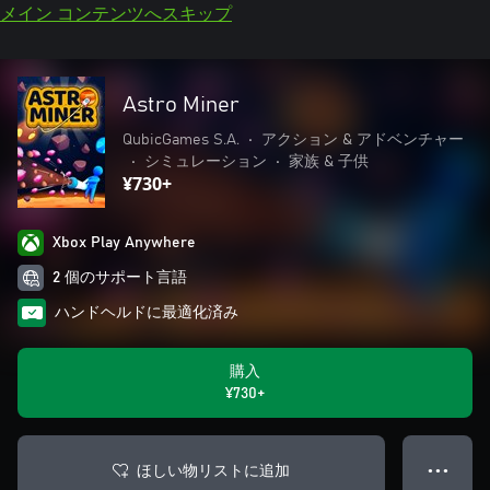
メイン コンテンツへスキップ
Astro Miner
QubicGames S.A.
•
アクション & アドベンチャー
•
シミュレーション
•
家族 & 子供
¥730+
Xbox Play Anywhere
2 個のサポート言語
ハンドヘルドに最適化済み
購入
¥730+
ほしい物リストに追加
● ● ●