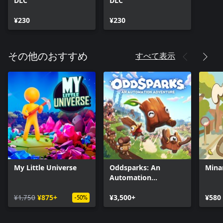
DLC
DLC
¥230
¥230
すべて表示
その他のおすすめ
My Little Universe
Oddsparks: An
Mina
Automation
Adventure
¥1,750
¥875+
¥3,500+
¥580
-50%