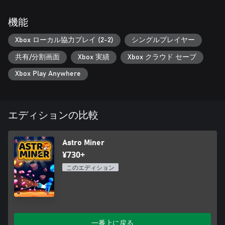
- バキュームガンで多様な地形から貴重な結晶を採掘
- 集めた結晶を基地で売って大金を稼ぐ
機能
- 最大2 人での co‑op プレイで役割分担
- 資金を使って容量・パワー・スピード・作業員・採掘速度・
Xbox ローカル協力プレイ (2-2)
シングルプレイヤー
自動採掘機の保管などを強化
- 採掘が難しいときはパワーアップを使うかダイナマイトで爆
共有/分割画面
Xbox 実績
Xbox クラウド セーブ
破
- 地下へテレポートしてゴールドコインを探すか、ミッション
Xbox Play Anywhere
を達成して入手
- 月を訪れ、待ち受ける報酬を確認
- コインでクールなスキンやホバーボードをアンロック
- 惑星に残る多彩な生物の化石を発見
エディションの比較
- 化石を蘇らせ、仲間にして追加ボーナスを享受！
さあ行こう！宇宙服を着て、新たな惑星とその地形を発見し、
Astro Miner
貴重な結晶を採掘しよう！
¥730+
このエディション
一番上に戻る