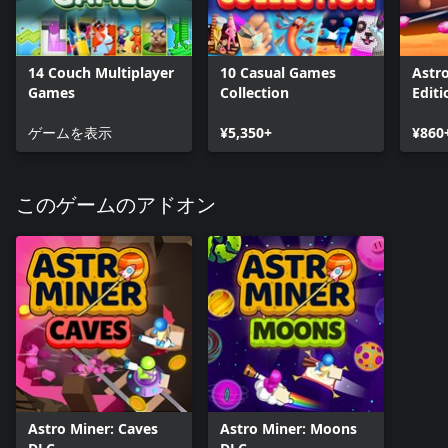
14 Couch Multiplayer
10 Casual Games
Astro
Games
Collection
Editi
ゲームを表示
¥5,350+
¥860
このゲームのアドオン
Astro Miner: Caves
Astro Miner: Moons