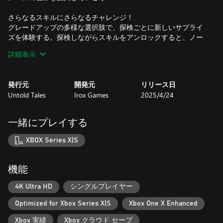
さらなるスキルにさらなるチャレンジ！
グレードアップの多様な選択肢で、探検ごとに新しいサプライ
ズを体験する。探検しながらスキルをアンロックすると、ノー
ム達は強くなる、そしてさらに進む！
詳細表示
洞窟も次へ次へと、世界を探索するお楽しみをもたらしてくれ
る。
発行元
開発元
リリース日
『ノム・カンパ』でそのスリルと楽しさを思い存分に味わって
Untold Tales
Irox Games
2025/4/24
ください。ノーム達が働いてるうち、小さな世界を建てていく
ことなんて、見るだけで愉快になるよ！早速ノームを連れて、
冒険の旅でこの幻の世界を体験しよう！
一緒にプレイする
XBOX Series X|S
機能
4K Ultra HD
シングルプレイヤー
Optimized for Xbox Series X|S
Xbox One X Enhanced
Xbox 実績
Xbox クラウド セーブ