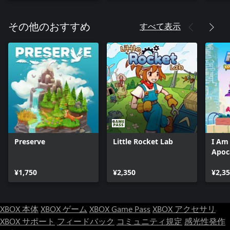
すべて表示
その他のおすすめ
Preserve
Little Rocket Lab
I Am
Apoc
¥1,750
¥2,350
¥2,3
XBOX 本体
XBOX ゲーム
XBOX Game Pass
XBOX アクセサリ
XBOX サポート
フィードバック
コミュニティ規定
感光性発作