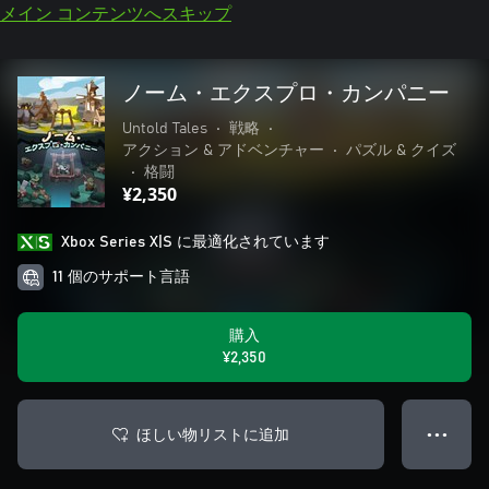
メイン コンテンツへスキップ
ノーム・エクスプロ・カンパニー
Untold Tales
•
戦略
•
アクション & アドベンチャー
•
パズル & クイズ
•
格闘
¥2,350
Xbox Series X|S に最適化されています
11 個のサポート言語
購入
¥2,350
ほしい物リストに追加
● ● ●