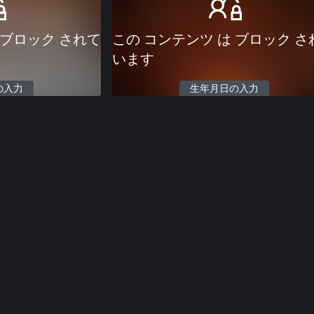
 ブロック されて
この コンテンツ は ブロック さ
います
の入力
生年月日の入力