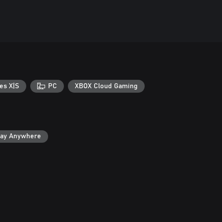
es X|S
PC
XBOX Cloud Gaming
lay Anywhere