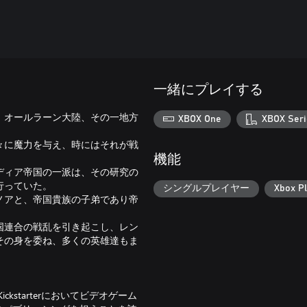
一緒にプレイする
、オールラーン大陸、その一地方
XBOX One
XBOX Seri
々に魔力を与え、時にはそれが戦
機能
ディア帝国の一派は、その研究の
行っていた。
シングルプレイヤー
Xbox P
ノアと、帝国貴族の子弟であり帝
国連合の戦乱を引き起こし、レン
その身を委ね、多くの英雄達もま
starterにおいてビデオゲーム