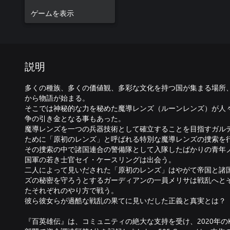
ゲームを表示
説明
多くの種族、多くの価値観、多彩な文化を持つ国が集まる場所
から物語が始まる。
そこでは神秘的な力を秘めた魔導レンズ（ルーンレンズ）が人
争の引き金となる事もあった。
魔導レンズを一つの兵器技術として確立することを目指すガル
ために「原初のレンズ」と呼ばれる特別な魔導レンズの捜索を
その捜索の中で諸国連合の警備隊として入隊したばかりの青年
国軍の若き士官セイ・ケースリングは出会う。
二人によって見いだされた「原初のレンズ」はやがて帝国と諸
ズの秘密を守ろうとするガーディアンの一員メリサは戦乱へと
たそれぞれのやり方で戦う。
彼ら彼女らが過酷な戦乱の果てに見いだした正義と真実とは？
『百英雄伝』は、コミュニティの絶大な支持を受け、2020年のKick