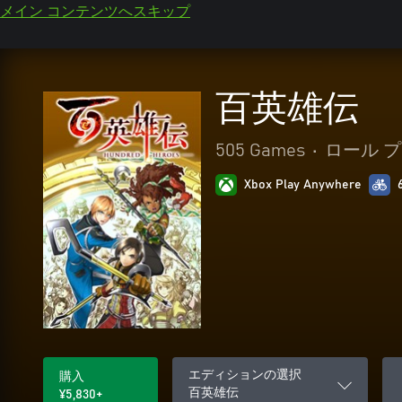
メイン コンテンツへスキップ
百英雄伝
505 Games
•
ロール 
Xbox Play Anywhere
エディションの選択
購入
百英雄伝
¥5,830+