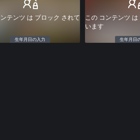
コンテンツ は ブロック されて
この コンテンツ は
います
生年月日の入力
生年月日