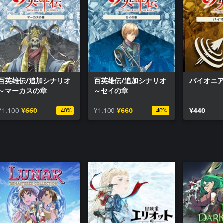
百英雄伝/追加シナリオ
百英雄伝/追加シナリオ
パイオニ
～マーカスの章
～セイの章
¥1,100
¥660
¥1,100
¥660
¥440
-40%
-40%