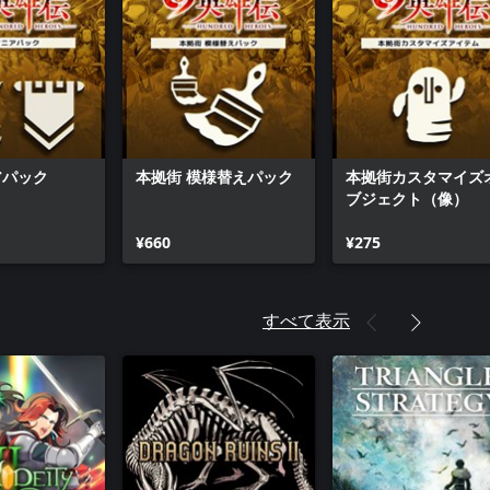
アパック
本拠街 模様替えパック
本拠街カスタマイズ
ブジェクト（像）
¥660
¥275
すべて表示