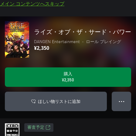
メイン コンテンツへスキップ
ライズ・オブ・ザ・サード・パワー
DANGEN Entertainment
•
ロール プレイング
¥2,350
購入
¥2,350
ほしい物リストに追加
● ● ●
審査予定