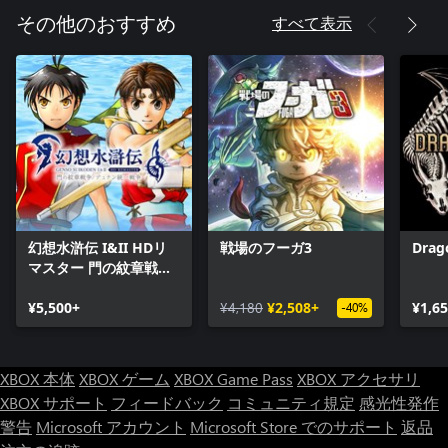
な中、時計は刻一刻と、人類史上最大の戦争の再開に向けて時
すべて表示
その他のおすすめ
を刻むのであった。
カスタムバトルシステム
Rise of the Third Powerでは、ゼロから作り上げたバトルシステ
ムに、8人のプレイ可能なキャラクターを用意している。 それ
ぞれに長所と弱点があり、面倒なパーティー管理をすることな
く全員がバトルに同時参戦することができる。各キャラクター
の特徴的なメリット、デメリットをうまく使い、敵の能力を分
析し、自分だけの編隊を組んで戦いに飛び込もう。
永久装備
幻想水滸伝 I&II HDリ
戦場のフーガ3
Drago
見つけたり購入したり、盗んだりした装備は永久に使うことが
マスター 門の紋章戦争
でき、各キャラクター独自の、開放可能なアップグレードが用
/ デュナン統一戦争
意されている。購入時、装備の取り換えをする代わりに、プレ
¥5,500+
¥4,180
¥2,508+
¥1,6
-40%
イヤーはアップグレードを購入できる。訪れた街で見事なヘル
メットを購入し、次のダンジョンでもっと良いお宝ヘルメット
に遭遇するなんてことはもう起こらない。各キャラクターは3つ
の装備スロットを持ち、それぞれに8つのアップグレードが可
XBOX 本体
XBOX ゲーム
XBOX Game Pass
XBOX アクセサリ
能。トータルで192ものアイテムを見つけることができる。こ
XBOX サポート
フィードバック
コミュニティ規定
感光性発作
のシステムはインベントリ管理の面倒を回避し、さらに全コン
警告
Microsoft アカウント
Microsoft Store でのサポート
返品
プするのが好きなプレイヤーに最後まで使えるアイテムが沢山