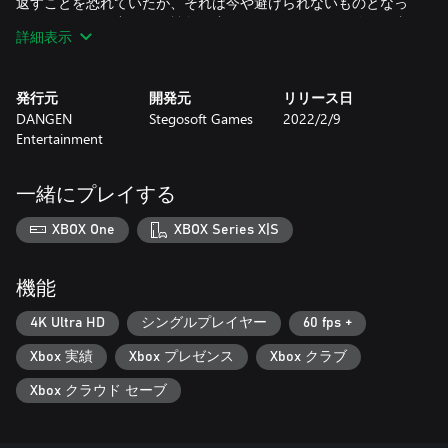
返すことを恐れていたが、それは今や避けられないものとなっ
ていた。そんな中、まだ戦争を止めることができると信じる者
詳細表示
たちがいた…
Rise of the Third Powerは、オートセーブ、プレイスタイルやス
発行元
開発元
リリース日
トーリー展開などに欧米と日本のテイストを絶妙に組み合わせ
DANGEN
Stegosoft Games
2022/2/9
た、かつ現在の要素も取り入れた、コンシューマ機のRPG全盛
Entertainment
期へのラブレターだ。Stegosoft Gamesのこれまでの作品をあら
ゆる面で超える、この東洋と西洋、古いものと新しいもののフ
ュージョンを体験しよう！
一緒にプレイする
深いストーリー
XBOX One
XBOX Series X|S
打倒アーカーダヤ帝国のディミトリ・ノラスコフを掲げ、特攻
作戦に乗り出した8人の個性的なパーティー。それぞれに異なる
野望や考え、性格を持ち合わせた彼らのパーティーに参加せ
機能
よ。彼らに導かれ不安定なリンの世界を冒険するプレイヤー
に、様々なユーモアやドラマ、悲劇が待ち受けている。
4K Ultra HD
シングルプレイヤー
60 fps +
Xbox 実績
Xbox プレゼンス
Xbox クラブ
政治的陰謀
リンの世界が大戦から回復した頃、未だ満たされる時を待つ権
Xbox クラウド セーブ
力の空白が存在し、パワーバランスは非常にいびつで不安定な
ままとなっていた。プレイヤーのパーティーは、陰謀者や嘘つ
き、裏切り者に四方から攻撃を受けたり、助けられたり。そん