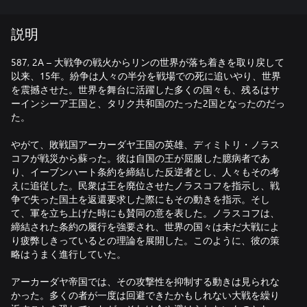
説明
587, 2A – 大戦争の戦火からリンの世界が落ち着きを取り戻して
以来、15年。紛争は人々の半分を戦場での死に追いやり、世界
を震撼させた。世界を舞台に活躍した多くの国々も、残るはサ
ーインシーア王国と、タリク共和国のたった2国となったのだっ
た。
やがて、敗戦国アーカーダヤ王国の英雄、ディミトリ・ノラス
コフが戦災から蘇った。彼は自国の王が屈服した臆病者であ
り、イーブンハート条約を締結した反逆者とし、人々もその考
えに追従した。民衆は王を廃位させたノラスコフを指示し、戦
争で失った国土を返還要求した際にもその動きを指示。そし
て、軍を立ち上げた時にも賛同の意を表した。ノラスコフは、
締結された条約の履行を強要され、世界の国々は未だ大戦によ
り疲弊しきっているとの理論を展開した。このように、彼の策
略はうまく進行していた。
アーカーダヤ帝国では、その攻撃性を抑制する動きは見られな
かった。多くの者が一度は回避できたかもしれない大戦を繰り