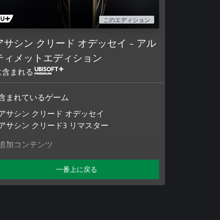
このエディション
アサシン クリード オデッセイ - アル
ティメットエディション
に含まれる
含まれているゲーム
アサシン クリード オデッセイ
アサシン クリード3 リマスター
追加コンテンツ
Assassin’s CreedⓇ Odyssey – The Fate of
一番上に戻る
Atlantis – Episode 3: Judgment of Atlantis
アサシン クリード オデッセイ - シーズンパ
ス
アサシン クリード オデッセイ - 黄昏の神託
パック