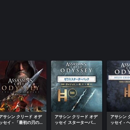
アサシン クリード オデッセイ - 一時的なXP
ブースト
Assassin’s CreedⓇ Odyssey – エリュシオン
の大地
アサシン クリード オデッセイ - クロノスパ
ック
アサシン クリード オデッセイ – 「最初の刃
の遺産」 – エピソード3: Bloodline
アサシン クリード オデッセイ - 「最初の刃
の遺産」 - エピソード1：「狩られる者」
アサシン クリード オデッセイ - ギリシアの
秘密
アサシン クリード オデッセイ - カプリコル
ヌス海戦パック
アサシン クリード オデッセイ - 一時的なド
ラクマブースト
アサシン クリード オデ
アサシン クリード オデ
アサシン 
Assassin’s CreedⓇ Odyssey – The Fate of
ッセイ - 「最初の刃の
ッセイ スターターパッ
ッセイ -
Atlantis – Episode 2: Torment of Hades
遺産」
ク
クレジット