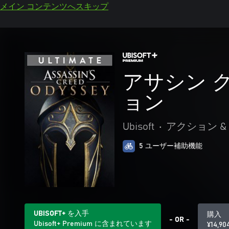
メイン コンテンツへスキップ
アサシン 
ョン
Ubisoft
•
アクション &
5 ユーザー補助機能
UBISOFT+ を入手
購入
- OR -
Ubisoft+ Premium に含まれています
¥14,90