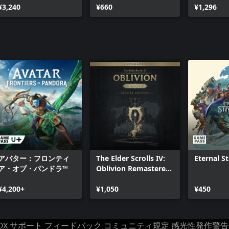
アサシン クリード オデッセイ ― 最初の刃の
¥3,240
¥660
ック
¥1,296
遺産 ― エピソード2：影の遺産
アバター：フロンティ
The Elder Scrolls IV:
Eternal S
ア・オブ・パンドラ™
Oblivion Remastered
- Deluxe Edition
¥4,200+
Upgrade
¥1,050
¥450
OX サポート
フィードバック
コミュニティ規定
感光性発作警告