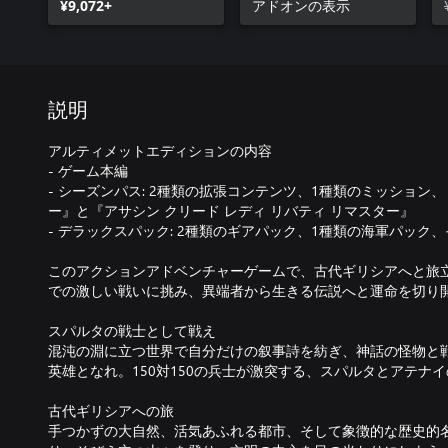
¥9,072+
Judgment of Atlantis
アドオンの表示
説明
アルティメットエディションの内容
- ゲーム本編
- シーズンパス: 2種類の拡張コンテンツ、1種類のミッション、『
ー』と『アサシン クリード レディ リバティ リマスター』
- デラックスパック: 2種類のギアパック、1種類の海軍パック
このアクションアドベンチャーゲームで、古代ギリシアへと旅
での激しい戦いに挑み、異端者から生きる伝説へと運命を切り
スパルタの戦士として戦え
混沌の淵に立つ世界で自分だけの叙事詩を紡ぎ、神話の怪物と
英雄となれ。150対150の兵士が激突する、スパルタとアテナ
古代ギリシアへの旅
手つかずの大自然、活気あふれる都市、そして象徴的な歴史的